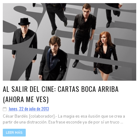
AL SALIR DEL CINE: CARTAS BOCA ARRIBA
(AHORA ME VES)
lunes, 22 de julio de 2013
César Bardés [colaborador].- La magia es esa ilusión que se crea a
partir de una distracción. Esa frase esconde ya de por sí un truco ...
LEER MÁS