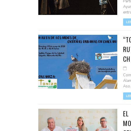
Part
Ayun
entra
LE
“T
RU
CH
Come
Alam
Aso..
LE
EL
MO