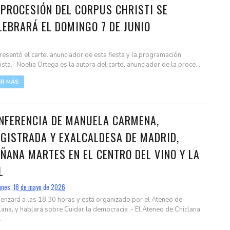
 PROCESIÓN DEL CORPUS CHRISTI SE
LEBRARÁ EL DOMINGO 7 DE JUNIO
resentó el cartel anunciador de esta fiesta y la programación
ista.- Noelia Ortega es la autora del cartel anunciador de la proce...
ER MÁS
NFERENCIA DE MANUELA CARMENA,
GISTRADA Y EXALCALDESA DE MADRID,
ÑANA MARTES EN EL CENTRO DEL VINO Y LA
L
unes, 18 de mayo de 2026
nzará a las 18,30 horas y está organizado por el Ateneo de
lana, y hablará sobre Cuidar la democracia .- El Ateneo de Chiclana
.