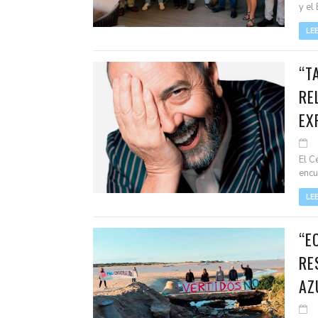
y el
LE
“T
RE
EX
El C
encu
LE
“E
RE
AZ