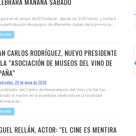
LEBRARÁ MAÑANA SÁBADO
ugará en el campo de El Fontanal , desde las 9,00 horas, y contará
la participación de equipos de diferentes clubes de la provincia....
ER MÁS
AN CARLOS RODRÍGUEZ, NUEVO PRESIDENTE
 LA “ASOCIACIÓN DE MUSEOS DEL VINO DE
PAÑA”
iércoles, 20 de mayo de 2026
oordinador del Centro de Interpretación del Vino y la Sal fue
rado el martes en la asamblea celebrada en la localidad
elonesa de...
ER MÁS
GUEL RELLÁN, ACTOR: “EL CINE ES MENTIRA