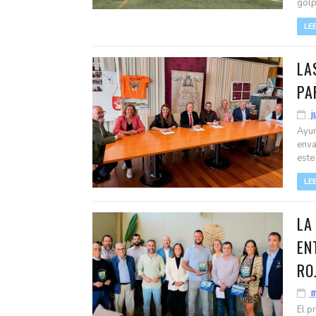
golpe
LE
LA
PA
j
Ayun
enva
este 
LE
LA
EN
RO
m
El p