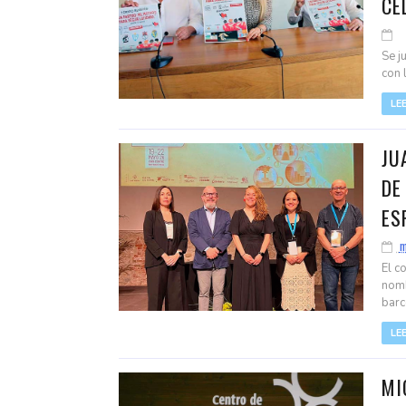
CE
Se j
con 
LE
JU
DE
ES
m
El c
nomb
barc
LE
MI