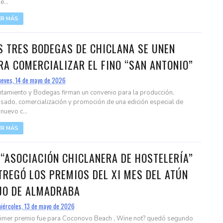
...
ER MÁS
S TRES BODEGAS DE CHICLANA SE UNEN
RA COMERCIALIZAR EL FINO “SAN ANTONIO”
ueves, 14 de mayo de 2026
tamiento y Bodegas firman un convenio para la producción,
sado, comercialización y promoción de una edición especial de
nuevo c...
ER MÁS
 “ASOCIACIÓN CHICLANERA DE HOSTELERÍA”
TREGÓ LOS PREMIOS DEL XI MES DEL ATÚN
JO DE ALMADRABA
iércoles, 13 de mayo de 2026
rimer premio fue para Coconovo Beach , Wine not? quedó segundo