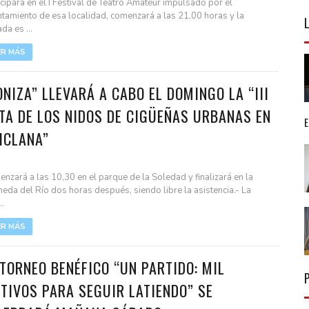
icipará en el I Festival de Teatro Amateur impulsado por el
tamiento de esa localidad, comenzará a las 21,00 horas y la
da es ...
ER MÁS
ONIZA” LLEVARÁ A CABO EL DOMINGO LA “III
TA DE LOS NIDOS DE CIGÜEÑAS URBANAS EN
ICLANA”
nzará a las 10,30 en el parque de la Soledad y finalizará en la
eda del Río dos horas después, siendo libre la asistencia.- La
.
ER MÁS
 TORNEO BENÉFICO “UN PARTIDO: MIL
TIVOS PARA SEGUIR LATIENDO” SE