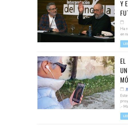
Y 
FU
Ha r
en n
LE
EL
UN
MÓ
m
Este
proy
.- Ma
LE