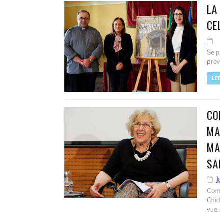
LA
CE
Se p
prev
LE
CO
MA
MA
SA
l
Come
Chic
vue..