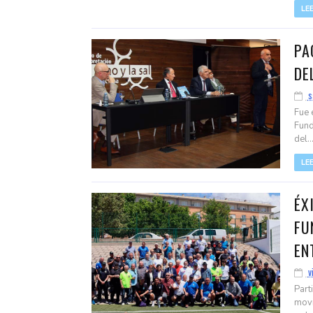
LE
PA
DE
s
Fue 
Fund
del..
LE
ÉX
FU
EN
v
Part
movi