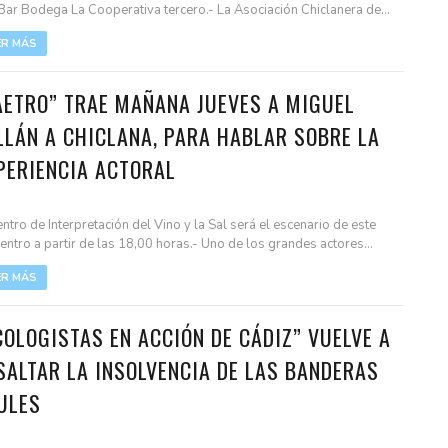
 Bar Bodega La Cooperativa tercero.- La Asociación Chiclanera de...
ER MÁS
AETRO” TRAE MAÑANA JUEVES A MIGUEL
LLÁN A CHICLANA, PARA HABLAR SOBRE LA
PERIENCIA ACTORAL
entro de Interpretación del Vino y la Sal será el escenario de este
entro a partir de las 18,00 horas.- Uno de los grandes actores...
ER MÁS
COLOGISTAS EN ACCIÓN DE CÁDIZ” VUELVE A
SALTAR LA INSOLVENCIA DE LAS BANDERAS
ULES