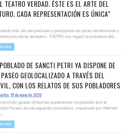
EL TEATRO VERDAD. ÉSTE ES EL ARTE DEL
TURO. CADA REPRESENTACIÓN ES ÚNICA”
odado más de cien películas y participado en series de televisión y
umerosas obras de teatro.- TAETRO nos regaló la presencia del...
ER MÁS
 POBLADO DE SANCTI PETRI YA DISPONE DE
 PASEO GEOLOCALIZADO A TRAVÉS DEL
VIL, CON LOS RELATOS DE SUS POBLADORES
artes, 19 de mayo de 2026
 recorrido guiado ofrece las experiencias recopiladas por el
ecto Paseos de salvaguarda comunitaria , impulsado por Matriart
...
ER MÁS