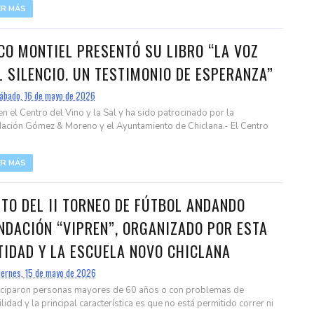
ER MÁS
CO MONTIEL PRESENTÓ SU LIBRO “LA VOZ
L SILENCIO. UN TESTIMONIO DE ESPERANZA”
ábado, 16 de mayo de 2026
en el Centro del Vino y la Sal y ha sido patrocinado por la
ación Gómez & Moreno y el Ayuntamiento de Chiclana.- El Centro
.
ER MÁS
ITO DEL II TORNEO DE FÚTBOL ANDANDO
NDACIÓN “VIPREN”, ORGANIZADO POR ESTA
TIDAD Y LA ESCUELA NOVO CHICLANA
iernes, 15 de mayo de 2026
iciparon personas mayores de 60 años o con problemas de
lidad y la principal característica es que no está permitido correr ni