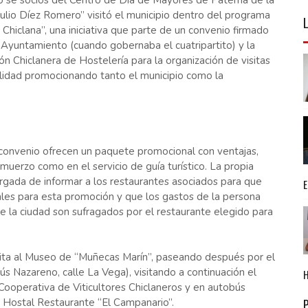
 se socios del Centro de Día de Mayores de Paterna de la
Julio Díez Romero” visitó el municipio dentro del programa
Chiclana”, una iniciativa que parte de un convenio firmado
 Ayuntamiento (cuando gobernaba el cuatripartito) y la
ón Chiclanera de Hostelería para la organización de visitas
alidad promocionando tanto el municipio como la
 convenio ofrecen un paquete promocional con ventajas,
muerzo como en el servicio de guía turístico. La propia
argada de informar a los restaurantes asociados para que
les para esta promoción y que los gastos de la persona
de la ciudad son sufragados por el restaurante elegido para
 visita al Museo de “Muñecas Marín”, paseando después por el
ús Nazareno, calle La Vega), visitando a continuación el
Cooperativa de Viticultores Chiclaneros y en autobús
l Hostal Restaurante “El Campanario”.