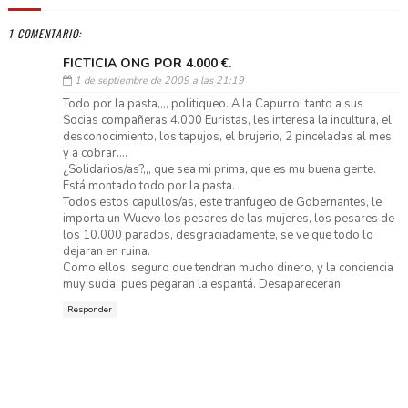
1 COMENTARIO:
FICTICIA ONG POR 4.000 €.
1 de septiembre de 2009 a las 21:19
Todo por la pasta,,,, politiqueo. A la Capurro, tanto a sus
Socias compañeras 4.000 Euristas, les interesa la incultura, el
desconocimiento, los tapujos, el brujerio, 2 pinceladas al mes,
y a cobrar....
¿Solidarios/as?,,, que sea mi prima, que es mu buena gente.
Está montado todo por la pasta.
Todos estos capullos/as, este tranfugeo de Gobernantes, le
importa un Wuevo los pesares de las mujeres, los pesares de
los 10.000 parados, desgraciadamente, se ve que todo lo
dejaran en ruina.
Como ellos, seguro que tendran mucho dinero, y la conciencia
muy sucia, pues pegaran la espantá. Desapareceran.
Responder