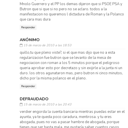
Mnolo Guerrero y el PP los demas dijeron que si PSOE PSA y
Butron que si que si no pero no se aclaro. todos a la
manifestacion no queremos l dictadura de Roman y la Polanco
que cara mas dura
Responder
ANÓNIMO
15 de marzo de 2010 a las 18:53
quillo,tu que pleno viste?, si el que mas dijo que no a esta
regularizacion fue butron que se levanto de la mesa de
negociacion con roman a los 5 minutos porque el peligroso
queria aprobar esto por decretazo y sin exijirle a la junta ni un
duro. los otros agunataron mas, pero butron ni cinco minutos,
dicho por la misma polanco en el pleno.
Responder
DEFRAUDADO
15 de marzo de 2010 a las 20:43
verdier engorda la cuenta bancaria mientras puedas estar en el
ayunta, ya te queda poco caradura, mentirosa. y tu eres
abogada, pues no vas a pasar hambre de abogada, porque
tienes que ser hasta mala. me gustaría saber cuantos casos