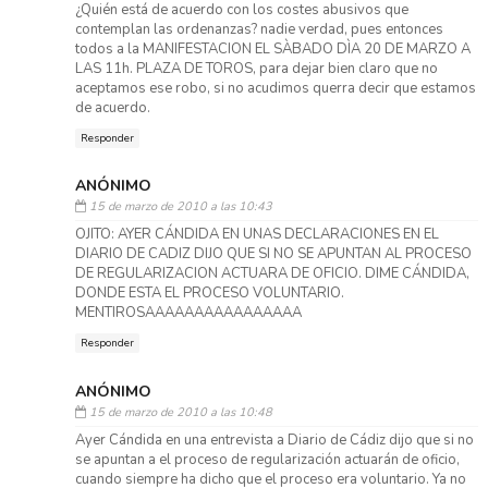
¿Quién está de acuerdo con los costes abusivos que
contemplan las ordenanzas? nadie verdad, pues entonces
todos a la MANIFESTACION EL SÀBADO DÌA 20 DE MARZO A
LAS 11h. PLAZA DE TOROS, para dejar bien claro que no
aceptamos ese robo, si no acudimos querra decir que estamos
de acuerdo.
Responder
ANÓNIMO
15 de marzo de 2010 a las 10:43
OJITO: AYER CÁNDIDA EN UNAS DECLARACIONES EN EL
DIARIO DE CADIZ DIJO QUE SI NO SE APUNTAN AL PROCESO
DE REGULARIZACION ACTUARA DE OFICIO. DIME CÁNDIDA,
DONDE ESTA EL PROCESO VOLUNTARIO.
MENTIROSAAAAAAAAAAAAAAAA
Responder
ANÓNIMO
15 de marzo de 2010 a las 10:48
Ayer Cándida en una entrevista a Diario de Cádiz dijo que si no
se apuntan a el proceso de regularización actuarán de oficio,
cuando siempre ha dicho que el proceso era voluntario. Ya no