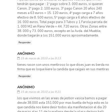
tendrán que pagar : 1º pago sobre 3. 000 euros, si quieren
Canon, 2º pago 2. 100 euros, 3º pago Canon 20 años 240
meses a 63 euros = 15. 120 euros, 4º pago carga a 7 años
efectivo de 8. 500 euros, 5º pago carga a 6 años efectivo de
16. 000 euros, Total pago para 3 Tubos y 1 Farola parcela de
1. 000 M2 en Rana Verde = 44. 720 euros. Otras Zonas entre
38. 000 y 73. 000 euros, excepto en la Avda. del Mueble,
donde llegarán a los 151.000 euros aproximadamente.
Responder
ANÓNIMO
15 de marzo de 2010 a las 9:13
tienes rason son unos mentiroso lo que dises juan es berda no
firma que es loque kiere la candida que caigais en sus mentiras
Responder
ANÓNIMO
15 de marzo de 2010 a las 9:21
los que vivimos en las areas de jestion vasica bamos a pagar
desde 38.000 asta 151.000 por mas buelta de hoja esto es lo
que candida nos kiere desir todos ala manifestacion el dia 20
de marzo alas 11 de la mañana desde la plasa de toro halli