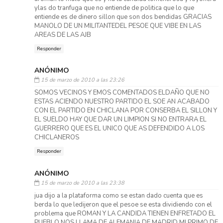
ylas do tranfuga que no entiende de politica que lo que
entiende es de dinero sillon que son dos bendidas GRACIAS
MANOLO DE UN MILITANTEDEL PESOE QUE VIBE EN LAS
AREAS DE LAS AJB
Responder
ANÓNIMO
15 de marzo de 2010 a las 23:26
SOMOS VECINOS Y EMOS COMENTADOS ELDAÑO QUE NO
ESTAS ACIENDO NUESTRO PARTIDO EL SOE AN ACABADO
CON EL PARTIDO EN CHICLANA POR CONSERBA EL SILLON Y
EL SUELDO HAY QUE DAR UN LIMPION SI NO ENTRARA EL
GUERRERO QUE ES EL UNICO QUE AS DEFENDIDO A LOS
CHICLANEROS
Responder
ANÓNIMO
15 de marzo de 2010 a las 23:38
jua dijo a la plataforma como se estan dado cuenta que es
berda lo que ledijeron que el pesoe se esta dividiendo con el
problema que ROMAN Y LA CANDIDA TIENEN ENFRETADO EL
PUEBLO NOS LLAMA DE ALEMANIA DE MADRID MI PRIMO DE