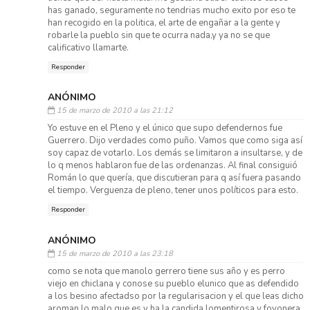
has ganado, seguramente no tendrias mucho exito por eso te
han recogido en la politica, el arte de engañar a la gente y
robarle la pueblo sin que te ocurra nada,y ya no se que
calificativo llamarte.
Responder
ANÓNIMO
15 de marzo de 2010 a las 21:12
Yo estuve en el Pleno y el único que supo defendernos fue
Guerrero. Dijo verdades como puño. Vamos que como siga así
soy capaz de votarlo. Los demás se limitaron a insultarse, y de
lo q menos hablaron fue de las ordenanzas. Al final consiguió
Román lo que quería, que discutieran para q así fuera pasando
el tiempo. Verguenza de pleno, tener unos políticos para esto.
Responder
ANÓNIMO
15 de marzo de 2010 a las 23:18
como se nota que manolo gerrero tiene sus año y es perro
viejo en chiclana y conose su pueblo elunico que as defendido
a los besino afectadso por la regularisacion y el que leas dicho
aroman lo malo que es y ha la candida lomentirosa y foyonera