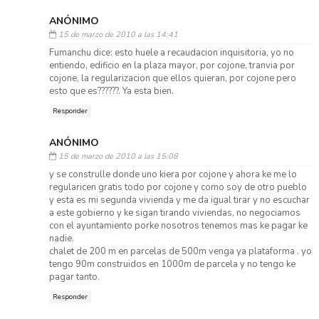
ANÓNIMO
15 de marzo de 2010 a las 14:41
Fumanchu dice: esto huele a recaudacion inquisitoria, yo no
entiendo, edificio en la plaza mayor, por cojone, tranvia por
cojone, la regularizacion que ellos quieran, por cojone pero
esto que es??????. Ya esta bien.
Responder
ANÓNIMO
15 de marzo de 2010 a las 15:08
y se construlle donde uno kiera por cojone y ahora ke me lo
regularicen gratis todo por cojone y como soy de otro pueblo
y esta es mi segunda vivienda y me da igual tirar y no escuchar
a este gobierno y ke sigan tirando viviendas, no negociamos
con el ayuntamiento porke nosotros tenemos mas ke pagar ke
nadie.
chalet de 200 m en parcelas de 500m venga ya plataforma . yo
tengo 90m construidos en 1000m de parcela y no tengo ke
pagar tanto.
Responder