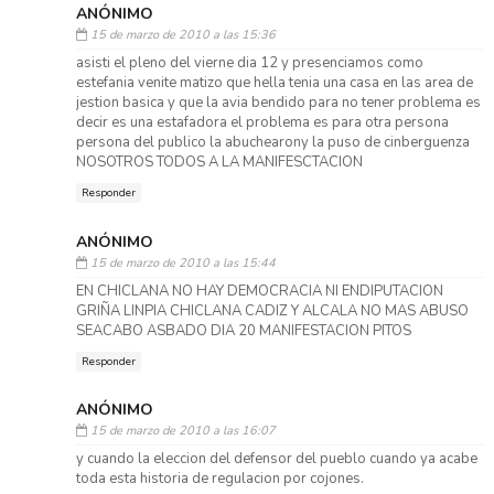
ANÓNIMO
15 de marzo de 2010 a las 15:36
asisti el pleno del vierne dia 12 y presenciamos como
estefania venite matizo que hella tenia una casa en las area de
jestion basica y que la avia bendido para no tener problema es
decir es una estafadora el problema es para otra persona
persona del publico la abuchearony la puso de cinberguenza
NOSOTROS TODOS A LA MANIFESCTACION
Responder
ANÓNIMO
15 de marzo de 2010 a las 15:44
EN CHICLANA NO HAY DEMOCRACIA NI ENDIPUTACION
GRIÑA LINPIA CHICLANA CADIZ Y ALCALA NO MAS ABUSO
SEACABO ASBADO DIA 20 MANIFESTACION PITOS
Responder
ANÓNIMO
15 de marzo de 2010 a las 16:07
y cuando la eleccion del defensor del pueblo cuando ya acabe
toda esta historia de regulacion por cojones.