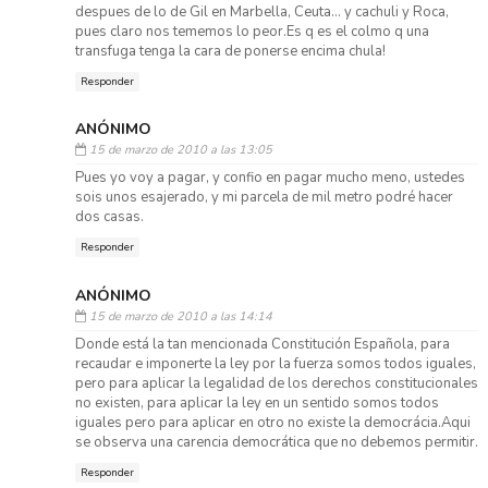
despues de lo de Gil en Marbella, Ceuta... y cachuli y Roca,
pues claro nos tememos lo peor.Es q es el colmo q una
transfuga tenga la cara de ponerse encima chula!
Responder
ANÓNIMO
15 de marzo de 2010 a las 13:05
Pues yo voy a pagar, y confio en pagar mucho meno, ustedes
sois unos esajerado, y mi parcela de mil metro podré hacer
dos casas.
Responder
ANÓNIMO
15 de marzo de 2010 a las 14:14
Donde está la tan mencionada Constitución Española, para
recaudar e imponerte la ley por la fuerza somos todos iguales,
pero para aplicar la legalidad de los derechos constitucionales
no existen, para aplicar la ley en un sentido somos todos
iguales pero para aplicar en otro no existe la democrácia.Aqui
se observa una carencia democrática que no debemos permitir.
Responder