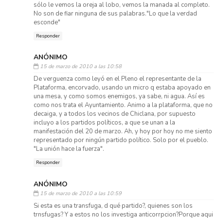
sólo le vemos la oreja al lobo, vemos la manada al completo.
No son de fiar ninguna de sus palabras."Lo que la verdad
esconde"
Responder
ANÓNIMO
15 de marzo de 2010 a las 10:58
De verguenza como leyó en el Pleno el representante de la
Plataforma, encorvado, usando un micro q estaba apoyado en
una mesa, y como somos enemigos, ya sabe, ni agua. Así es
como nos trata el Ayuntamiento. Animo a la plataforma, que no
decaiga, y a todos los vecinos de Chiclana, por supuesto
incluyo a los partidos políticos, a que se unan a la
manifestación del 20 de marzo. Ah, y hoy por hoy no me siento
representado por ningún partido político. Solo por el pueblo.
"La unión hace la fuerza".
Responder
ANÓNIMO
15 de marzo de 2010 a las 10:59
Si esta es una transfuga, d qué partido?, quienes son los
trnsfugas? Y a estos no los investiga anticorrpcion?Porque aqui