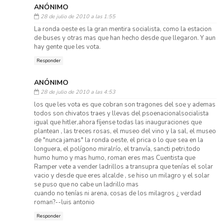
ANÓNIMO
28 de julio de 2010 a las 1:55
La ronda oeste es la gran mentira socialista, como la estacion
de buses y otras mas que han hecho desde que llegaron. Y aun
hay gente que les vota.
Responder
ANÓNIMO
28 de julio de 2010 a las 4:53
los que les vota es que cobran son tragones del soe y ademas
todos son chivatos traes y llevas del psoenacionalsocialista
igual que hitler,ahora fíjense todas las inauguraciones que
plantean , las treces rosas, el museo del vino y la sal, el museo
de "nunca jamas" la ronda oeste, el prica o lo que sea en la
longuera, el polígono miralrío, el tranvía, sancti petri,todo
humo humo y mas humo, roman eres mas Cuentista que
Ramper vete a vender ladrillos a transupra que tenías el solar
vacio y desde que eres alcalde , se hiso un milagro y el solar
se puso que no cabe un ladrillo mas
cuando no tenías ni arena, cosas de los milagros ¿ verdad
roman?--luis antonio
Responder