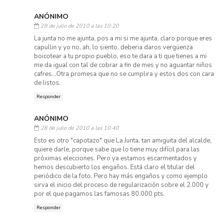
ANÓNIMO
28 de julio de 2010 a las 10:20
La junta no me ajunta, pos a mi si me ajunta, claro porque eres
capullin y yo no, ah, lo siento, deberia daros vergüenza
boicotear a tu propio pueblo, eso te dara a ti que tienes a mi
me da igual con tal de cobrar a fin de mes y no aguantar niños
cafres...Otra promesa que no se cumplira y estos dos con cara
de listos.
Responder
ANÓNIMO
28 de julio de 2010 a las 10:40
Esto es otro "capotazo" que La Junta, tan amiguita del alcalde,
quiere darle, porque sabe que lo tiene muy difícil para las
próximas elecciones. Pero ya estamos escarmentados y
hemos descubierto los engaños. Está claro el titular del
periódico de la foto. Pero hay más engaños y como ejemplo
sirva el inicio del proceso de regularización sobre el 2.000 y
por el que pagamos las famosas 80.000 pts.
Responder