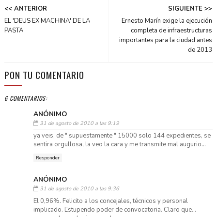
<< ANTERIOR
SIGUIENTE >>
EL 'DEUS EX MACHINA' DE LA
Ernesto Marín exige la ejecución
PASTA
completa de infraestructuras
importantes para la ciudad antes
de 2013
PON TU COMENTARIO
6 COMENTARIOS:
ANÓNIMO
31 de agosto de 2010 a las 9:19
ya veis, de " supuestamente " 15000 solo 144 expedientes, se
sentira orgullosa, la veo la cara y me transmite mal augurio...
Responder
ANÓNIMO
31 de agosto de 2010 a las 9:36
El 0,96%. Felicito a los concejales, técnicos y personal
implicado. Estupendo poder de convocatoria. Claro que…