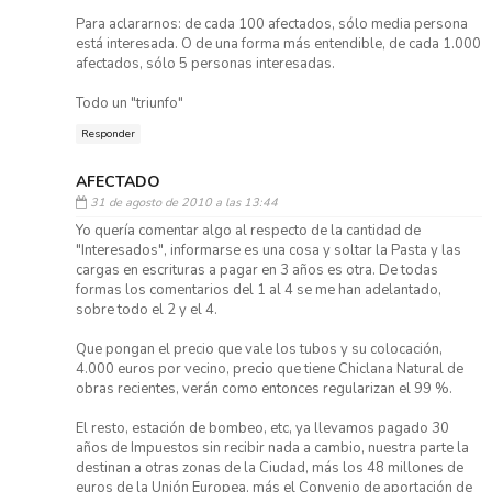
Para aclararnos: de cada 100 afectados, sólo media persona
está interesada. O de una forma más entendible, de cada 1.000
afectados, sólo 5 personas interesadas.
Todo un "triunfo"
Responder
AFECTADO
31 de agosto de 2010 a las 13:44
Yo quería comentar algo al respecto de la cantidad de
"Interesados", informarse es una cosa y soltar la Pasta y las
cargas en escrituras a pagar en 3 años es otra. De todas
formas los comentarios del 1 al 4 se me han adelantado,
sobre todo el 2 y el 4.
Que pongan el precio que vale los tubos y su colocación,
4.000 euros por vecino, precio que tiene Chiclana Natural de
obras recientes, verán como entonces regularizan el 99 %.
El resto, estación de bombeo, etc, ya llevamos pagado 30
años de Impuestos sin recibir nada a cambio, nuestra parte la
destinan a otras zonas de la Ciudad, más los 48 millones de
euros de la Unión Europea, más el Convenio de aportación de