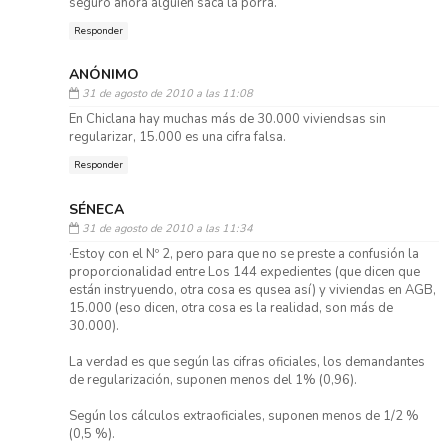
seguro ahora alguien saca la porra.
Responder
ANÓNIMO
31 de agosto de 2010 a las 11:08
En Chiclana hay muchas más de 30.000 viviendsas sin
regularizar, 15.000 es una cifra falsa.
Responder
SÉNECA
31 de agosto de 2010 a las 11:34
·Estoy con el Nº 2, pero para que no se preste a confusión la
proporcionalidad entre Los 144 expedientes (que dicen que
están instryuendo, otra cosa es qusea así) y viviendas en AGB,
15.000 (eso dicen, otra cosa es la realidad, son más de
30.000).
La verdad es que según las cifras oficiales, los demandantes
de regularización, suponen menos del 1% (0,96).
Según los cálculos extraoficiales, suponen menos de 1/2 %
(0,5 %).