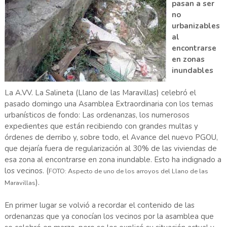
pasan a ser
no
urbanizables
al
encontrarse
en zonas
inundables
La A.VV. La Salineta (Llano de las Maravillas) celebró el
pasado domingo una Asamblea Extraordinaria con los temas
urbanísticos de fondo: Las ordenanzas, los numerosos
expedientes que están recibiendo con grandes multas y
órdenes de derribo y, sobre todo, el Avance del nuevo PGOU,
que dejaría fuera de regularización al 30% de las viviendas de
esa zona al encontrarse en zona inundable. Esto ha indignado a
los vecinos. (
FOTO: Aspecto de uno de los arroyos del Llano de las
).
Maravillas
En primer lugar se volvió a recordar el contenido de las
ordenanzas que ya conocían los vecinos por la asamblea que