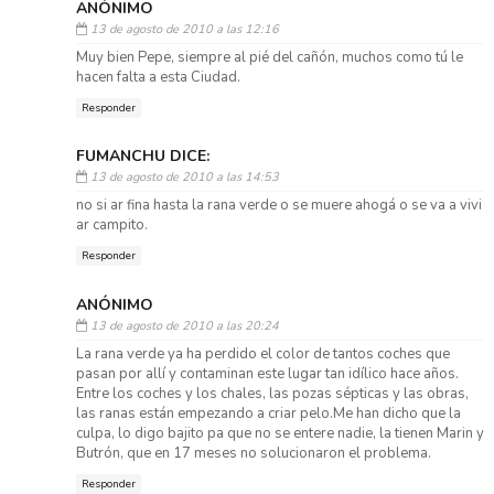
ANÓNIMO
13 de agosto de 2010 a las 12:16
Muy bien Pepe, siempre al pié del cañón, muchos como tú le
hacen falta a esta Ciudad.
Responder
FUMANCHU DICE:
13 de agosto de 2010 a las 14:53
no si ar fina hasta la rana verde o se muere ahogá o se va a vivi
ar campito.
Responder
ANÓNIMO
13 de agosto de 2010 a las 20:24
La rana verde ya ha perdido el color de tantos coches que
pasan por allí y contaminan este lugar tan idílico hace años.
Entre los coches y los chales, las pozas sépticas y las obras,
las ranas están empezando a criar pelo.Me han dicho que la
culpa, lo digo bajito pa que no se entere nadie, la tienen Marin y
Butrón, que en 17 meses no solucionaron el problema.
Responder