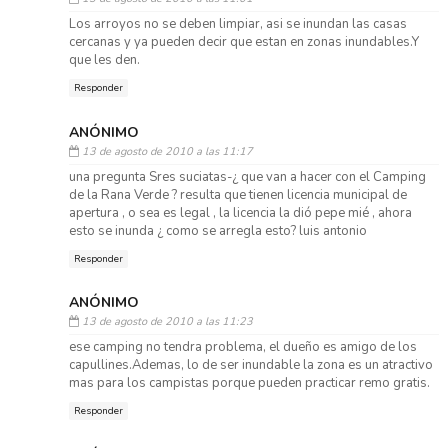
Los arroyos no se deben limpiar, asi se inundan las casas
cercanas y ya pueden decir que estan en zonas inundables.Y
que les den.
Responder
ANÓNIMO
13 de agosto de 2010 a las 11:17
una pregunta Sres suciatas-¿ que van a hacer con el Camping
de la Rana Verde ? resulta que tienen licencia municipal de
apertura , o sea es legal , la licencia la dió pepe mié , ahora
esto se inunda ¿ como se arregla esto? luis antonio
Responder
ANÓNIMO
13 de agosto de 2010 a las 11:23
ese camping no tendra problema, el dueño es amigo de los
capullines.Ademas, lo de ser inundable la zona es un atractivo
mas para los campistas porque pueden practicar remo gratis.
Responder