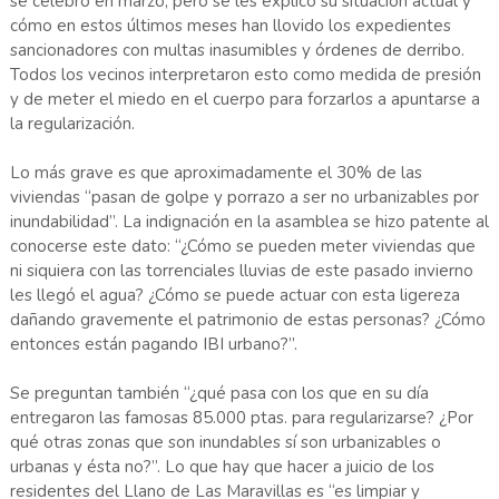
se celebró en marzo, pero se les explicó su situación actual y
cómo en estos últimos meses han llovido los expedientes
sancionadores con multas inasumibles y órdenes de derribo.
Todos los vecinos interpretaron esto como medida de presión
y de meter el miedo en el cuerpo para forzarlos a apuntarse a
la regularización.
Lo más grave es que aproximadamente el 30% de las
viviendas “pasan de golpe y porrazo a ser no urbanizables por
inundabilidad”. La indignación en la asamblea se hizo patente al
conocerse este dato: “¿Cómo se pueden meter viviendas que
ni siquiera con las torrenciales lluvias de este pasado invierno
les llegó el agua? ¿Cómo se puede actuar con esta ligereza
dañando gravemente el patrimonio de estas personas? ¿Cómo
entonces están pagando IBI urbano?”.
Se preguntan también “¿qué pasa con los que en su día
entregaron las famosas 85.000 ptas. para regularizarse? ¿Por
qué otras zonas que son inundables sí son urbanizables o
urbanas y ésta no?”. Lo que hay que hacer a juicio de los
residentes del Llano de Las Maravillas es “es limpiar y