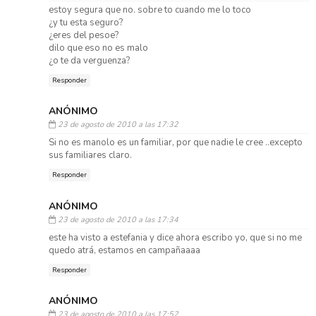
estoy segura que no. sobre to cuando me lo toco
¿y tu esta seguro?
¿eres del pesoe?
dilo que eso no es malo
¿o te da verguenza?
Responder
ANÓNIMO
23 de agosto de 2010 a las 17:32
Si no es manolo es un familiar, por que nadie le cree ..excepto
sus familiares claro.
Responder
ANÓNIMO
23 de agosto de 2010 a las 17:34
este ha visto a estefania y dice ahora escribo yo, que si no me
quedo atrá, estamos en campañaaaa
Responder
ANÓNIMO
23 de agosto de 2010 a las 17:52