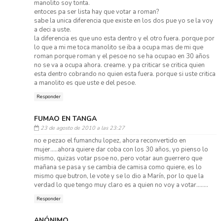
manolito soy tonta.
entoces pa ser lista hay que votar a roman?
sabe la unica diferencia que existe en los dos pue yo se la voy
a deci a uste.
la diferencia es que uno esta dentro y el otro fuera. porque por
lo que a mi me toca manolito se iba a ocupa mas de mi que
roman porque roman y el pesoe no se ha ocupao en 30 años
no se va a ocupa ahora. creame. y pa criticar se critica quien
esta dentro cobrando no quien esta fuera. porque si uste critica
a manolito es que uste e del pesoe.
Responder
FUMAO EN TANGA
23 de agosto de 2010 a las 23:27
no e pezao el fumanchu lopez, ahora reconvertido en
mujer.....ahora quiere dar coba con los 30 años, yo pienso lo
mismo, quizas votar psoe no, pero votar aun guerrero que
mañana se pasa y se cambia de camisa como quiere, es lo
mismo que butron, le vote y se lo dio a Marín, por lo que la
verdad lo que tengo muy claro es a quien no voy a votar........
Responder
ANÓNIMO