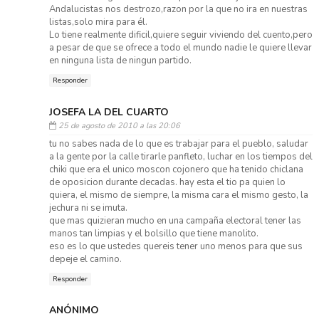
Andalucistas nos destrozo,razon por la que no ira en nuestras
listas,solo mira para él.
Lo tiene realmente dificil,quiere seguir viviendo del cuento,pero
a pesar de que se ofrece a todo el mundo nadie le quiere llevar
en ninguna lista de ningun partido.
Responder
JOSEFA LA DEL CUARTO
25 de agosto de 2010 a las 20:06
tu no sabes nada de lo que es trabajar para el pueblo, saludar
a la gente por la calle tirarle panfleto, luchar en los tiempos del
chiki que era el unico moscon cojonero que ha tenido chiclana
de oposicion durante decadas. hay esta el tio pa quien lo
quiera, el mismo de siempre, la misma cara el mismo gesto, la
jechura ni se imuta.
que mas quizieran mucho en una campaña electoral tener las
manos tan limpias y el bolsillo que tiene manolito.
eso es lo que ustedes quereis tener uno menos para que sus
depeje el camino.
Responder
ANÓNIMO