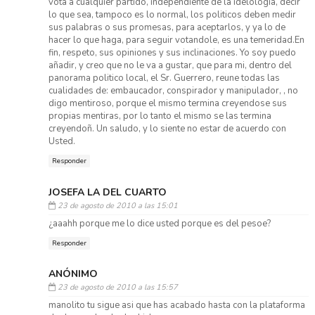
vota a cualquier partido, independiente de la idelologia, decir
lo que sea, tampoco es lo normal, los politicos deben medir
sus palabras o sus promesas, para aceptarlos, y ya lo de
hacer lo que haga, para seguir votandole, es una temeridad.En
fin, respeto, sus opiniones y sus inclinaciones. Yo soy puedo
añadir, y creo que no le va a gustar, que para mi, dentro del
panorama politico local, el Sr. Guerrero, reune todas las
cualidades de: embaucador, conspirador y manipulador, , no
digo mentiroso, porque el mismo termina creyendose sus
propias mentiras, por lo tanto el mismo se las termina
creyendoñ. Un saludo, y lo siente no estar de acuerdo con
Usted.
Responder
JOSEFA LA DEL CUARTO
23 de agosto de 2010 a las 15:01
¿aaahh porque me lo dice usted porque es del pesoe?
Responder
ANÓNIMO
23 de agosto de 2010 a las 15:57
manolito tu sigue asi que has acabado hasta con la plataforma