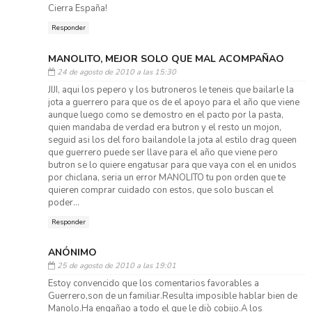
Cierra España!
Responder
MANOLITO, MEJOR SOLO QUE MAL ACOMPAÑAO
24 de agosto de 2010 a las 15:30
JIJI, aqui los pepero y los butroneros le teneis que bailarle la
jota a guerrero para que os de el apoyo para el año que viene
aunque luego como se demostro en el pacto por la pasta,
quien mandaba de verdad era butron y el resto un mojon,
seguid asi los del foro bailandole la jota al estilo drag queen
que guerrero puede ser llave para el año que viene pero
butron se lo quiere engatusar para que vaya con el en unidos
por chiclana, seria un error MANOLITO tu pon orden que te
quieren comprar cuidado con estos, que solo buscan el
poder...
Responder
ANÓNIMO
25 de agosto de 2010 a las 19:01
Estoy convencido que los comentarios favorables a
Guerrero,son de un familiar.Resulta imposible hablar bien de
Manolo.Ha engañao a todo el que le diò cobijo.A los