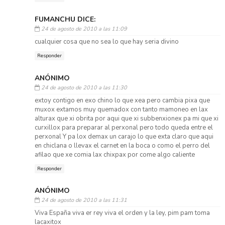
FUMANCHU DICE:
24 de agosto de 2010 a las 11:09
cualquier cosa que no sea lo que hay seria divino
Responder
ANÓNIMO
24 de agosto de 2010 a las 11:30
extoy contigo en exo chino lo que xea pero cambia pixa que
muxox extamos muy quemadox con tanto mamoneo en lax
alturax que xi obrita por aqui que xi subbenxionex pa mi que xi
curxillox para preparar al perxonal pero todo queda entre el
perxonal Y pa lox demax un carajo lo que exta claro que aqui
en chiclana o llevax el carnet en la boca o como el perro del
afilao que xe comia lax chixpax por come algo caliente
Responder
ANÓNIMO
24 de agosto de 2010 a las 11:31
Viva España viva er rey viva el orden y la ley, pim pam toma
lacaxitox