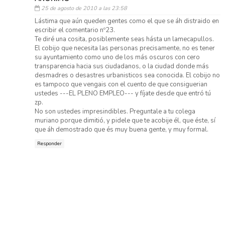
25 de agosto de 2010 a las 23:58
Lástima que aún queden gentes como el que se áh distraido en
escribir el comentario nº23.
Te diré una cosita, posiblemente seas hásta un lamecapullos.
El cobijo que necesita las personas precisamente, no es tener
su ayuntamiento como uno de los más oscuros con cero
transparencia hacia sus ciudadanos, o la ciudad donde más
desmadres o desastres urbanisticos sea conocida. El cobijo no
es tampoco que vengais con el cuento de que consiguerian
ustedes ---EL PLENO EMPLEO--- y fíjate desde que entró tú
zp.
No son ustedes impresindibles. Preguntale a tu colega
muriano porque dimitió, y pidele que te acobije él, que éste, sí
que áh demostrado que és muy buena gente, y muy formal.
Responder