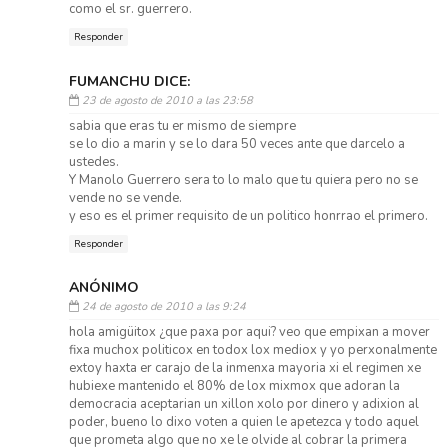
como el sr. guerrero.
Responder
FUMANCHU DICE:
23 de agosto de 2010 a las 23:58
sabia que eras tu er mismo de siempre
se lo dio a marin y se lo dara 50 veces ante que darcelo a
ustedes.
Y Manolo Guerrero sera to lo malo que tu quiera pero no se
vende no se vende.
y eso es el primer requisito de un politico honrrao el primero.
Responder
ANÓNIMO
24 de agosto de 2010 a las 9:24
hola amigüitox ¿que paxa por aqui? veo que empixan a mover
fixa muchox politicox en todox lox mediox y yo perxonalmente
extoy haxta er carajo de la inmenxa mayoria xi el regimen xe
hubiexe mantenido el 80% de lox mixmox que adoran la
democracia aceptarian un xillon xolo por dinero y adixion al
poder, bueno lo dixo voten a quien le apetezca y todo aquel
que prometa algo que no xe le olvide al cobrar la primera