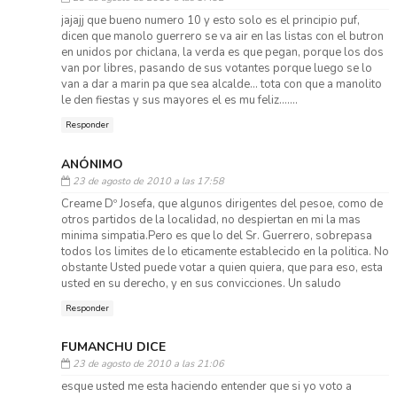
jajajj que bueno numero 10 y esto solo es el principio puf,
dicen que manolo guerrero se va air en las listas con el butron
en unidos por chiclana, la verda es que pegan, porque los dos
van por libres, pasando de sus votantes porque luego se lo
van a dar a marin pa que sea alcalde... tota con que a manolito
le den fiestas y sus mayores el es mu feliz.......
Responder
ANÓNIMO
23 de agosto de 2010 a las 17:58
Creame Dº Josefa, que algunos dirigentes del pesoe, como de
otros partidos de la localidad, no despiertan en mi la mas
minima simpatia.Pero es que lo del Sr. Guerrero, sobrepasa
todos los limites de lo eticamente establecido en la politica. No
obstante Usted puede votar a quien quiera, que para eso, esta
usted en su derecho, y en sus convicciones. Un saludo
Responder
FUMANCHU DICE
23 de agosto de 2010 a las 21:06
esque usted me esta haciendo entender que si yo voto a