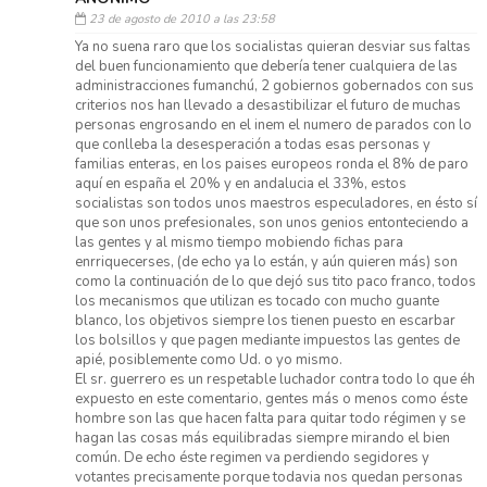
23 de agosto de 2010 a las 23:58
Ya no suena raro que los socialistas quieran desviar sus faltas
del buen funcionamiento que debería tener cualquiera de las
administracciones fumanchú, 2 gobiernos gobernados con sus
criterios nos han llevado a desastibilizar el futuro de muchas
personas engrosando en el inem el numero de parados con lo
que conlleba la desesperación a todas esas personas y
familias enteras, en los paises europeos ronda el 8% de paro
aquí en españa el 20% y en andalucia el 33%, estos
socialistas son todos unos maestros especuladores, en ésto sí
que son unos prefesionales, son unos genios entonteciendo a
las gentes y al mismo tiempo mobiendo fichas para
enrriquecerses, (de echo ya lo están, y aún quieren más) son
como la continuación de lo que dejó sus tito paco franco, todos
los mecanismos que utilizan es tocado con mucho guante
blanco, los objetivos siempre los tienen puesto en escarbar
los bolsillos y que pagen mediante impuestos las gentes de
apié, posiblemente como Ud. o yo mismo.
El sr. guerrero es un respetable luchador contra todo lo que éh
expuesto en este comentario, gentes más o menos como éste
hombre son las que hacen falta para quitar todo régimen y se
hagan las cosas más equilibradas siempre mirando el bien
común. De echo éste regimen va perdiendo segidores y
votantes precisamente porque todavia nos quedan personas