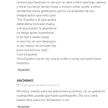
nomina que dexpuex lo ven por la calle y tiene que baja cabexa
y mirar lox tacox de lax loxax o incluxo evitar axixtir a xitiox
donde hay muxa gente para que no xe acuerden de xux
antepaxadox que mieo pixa
“Por España; y el que quiera
defenderla honrado muera,
y el que traidor la abandone
no tenga quien le perdone,
ni en tierra xanta cobije
ni una cruz en xux dexpojox,
ni las manos de un buen hijo
para cerrarle lox ojox”.
Cierra España!
Viva España viva er rey viva el orden y la ley, pim pam toma
lacaxitox
Responder
ANÓNIMO
24 de agosto de 2010 a las 9:31
Me estoy viendo para las elecciones proximas, no un gobierno
cuatripartito, puede que hasta quintripartito. No sé si será
bueno ésto para los chiclaneros o no.
Responder