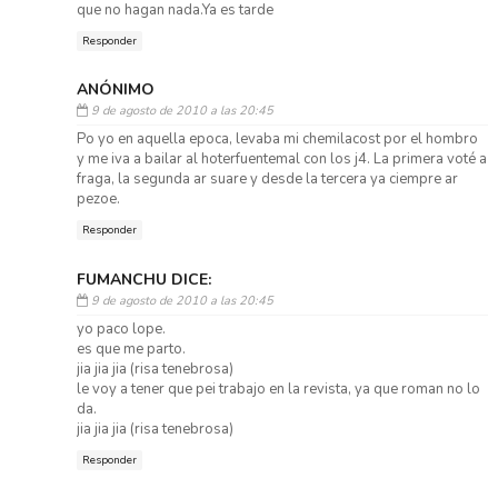
que no hagan nada.Ya es tarde
Responder
ANÓNIMO
9 de agosto de 2010 a las 20:45
Po yo en aquella epoca, levaba mi chemilacost por el hombro
y me iva a bailar al hoterfuentemal con los j4. La primera voté a
fraga, la segunda ar suare y desde la tercera ya ciempre ar
pezoe.
Responder
FUMANCHU DICE:
9 de agosto de 2010 a las 20:45
yo paco lope.
es que me parto.
jia jia jia (risa tenebrosa)
le voy a tener que pei trabajo en la revista, ya que roman no lo
da.
jia jia jia (risa tenebrosa)
Responder