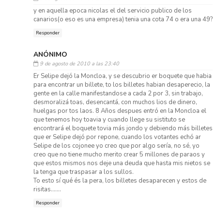
y en aquella epoca nicolas el del servicio publico de los
canarios(o eso es una empresa) tenia una cota 74 o era una 49?
Responder
ANÓNIMO
9 de agosto de 2010 a las 23:40
Er Selipe dejó la Moncloa, y se descubrio er boquete que habia
para encontrar un billete, to los billetes habian desaperecio, la
gente en la calle manifestandose a cada 2 por 3, sin trabajo,
desmoralizá toas, desencantá, con muchos lios de dinero,
huelgas por tos laos. 8 Años despues entró en la Moncloa el
que tenemos hoy toavia y cuando llege su sistituto se
encontrará el boquete tovia más jondo y debiendo más billetes
que er Selipe dejó por repone, cuando los votantes echó ar
Selipe de los cojonee yo creo que por algo sería, no sé, yo
creo que no tiene mucho merito crear 5 millones de paraos y
que estos mismos nos deje una deuda que hasta mis nietos se
la tenga que traspasar a los sullos.
To esto sí qué és la pera, los billetes desaparecen y estos de
risitas.......
Responder