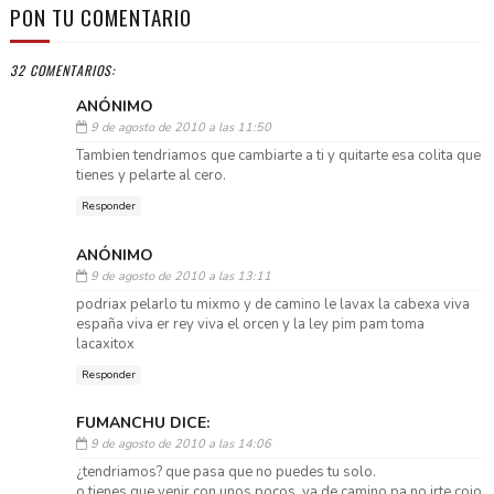
PON TU COMENTARIO
32 COMENTARIOS:
ANÓNIMO
9 de agosto de 2010 a las 11:50
Tambien tendriamos que cambiarte a ti y quitarte esa colita que
tienes y pelarte al cero.
Responder
ANÓNIMO
9 de agosto de 2010 a las 13:11
podriax pelarlo tu mixmo y de camino le lavax la cabexa viva
españa viva er rey viva el orcen y la ley pim pam toma
lacaxitox
Responder
FUMANCHU DICE:
9 de agosto de 2010 a las 14:06
¿tendriamos? que pasa que no puedes tu solo.
o tienes que venir con unos pocos, ya de camino pa no irte cojo