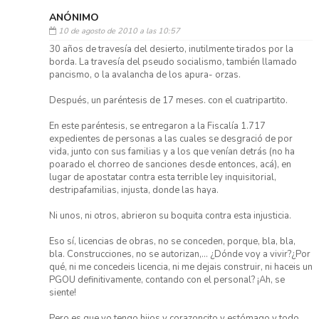
ANÓNIMO
10 de agosto de 2010 a las 10:57
30 años de travesía del desierto, inutilmente tirados por la
borda. La travesía del pseudo socialismo, también llamado
pancismo, o la avalancha de los apura- orzas.
Después, un paréntesis de 17 meses. con el cuatripartito.
En este paréntesis, se entregaron a la Fiscalía 1.717
expedientes de personas a las cuales se desgració de por
vida, junto con sus familias y a los que venían detrás (no ha
poarado el chorreo de sanciones desde entonces, acá), en
lugar de apostatar contra esta terrible ley inquisitorial,
destripafamilias, injusta, donde las haya.
Ni unos, ni otros, abrieron su boquita contra esta injusticia.
Eso sí, licencias de obras, no se conceden, porque, bla, bla,
bla. Construcciones, no se autorizan,... ¿Dónde voy a vivir?¿Por
qué, ni me concedeis licencia, ni me dejais construir, ni haceis un
PGOU definitivamente, contando con el personal? ¡Ah, se
siente!
Pero es que yo tengo hijos y corazoncito y estómago y todo.