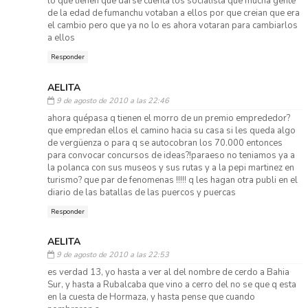
lo que tienen que darse cuenta los socialista que mucha gente
de la edad de fumanchu votaban a ellos por que creian que era
el cambio pero que ya no lo es ahora votaran para cambiarlos
a ellos
Responder
AELITA
9 de agosto de 2010 a las 22:46
ahora quépasa q tienen el morro de un premio emprededor?
que empredan ellos el camino hacia su casa si les queda algo
de vergüenza o para q se autocobran los 70.000 entonces
para convocar concursos de ideas?!paraeso no teniamos ya a
la polanca con sus museos y sus rutas y a la pepi martinez en
turismo? que par de fenomenas !!!!! q les hagan otra publi en el
diario de las batallas de las puercos y puercas
Responder
AELITA
9 de agosto de 2010 a las 22:53
es verdad 13, yo hasta a ver al del nombre de cerdo a Bahia
Sur, y hasta a Rubalcaba que vino a cerro del no se que q esta
en la cuesta de Hormaza, y hasta pense que cuando