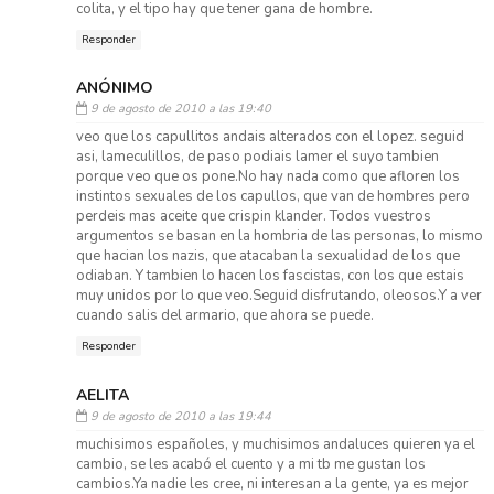
colita, y el tipo hay que tener gana de hombre.
Responder
ANÓNIMO
9 de agosto de 2010 a las 19:40
veo que los capullitos andais alterados con el lopez. seguid
asi, lameculillos, de paso podiais lamer el suyo tambien
porque veo que os pone.No hay nada como que afloren los
instintos sexuales de los capullos, que van de hombres pero
perdeis mas aceite que crispin klander. Todos vuestros
argumentos se basan en la hombria de las personas, lo mismo
que hacian los nazis, que atacaban la sexualidad de los que
odiaban. Y tambien lo hacen los fascistas, con los que estais
muy unidos por lo que veo.Seguid disfrutando, oleosos.Y a ver
cuando salis del armario, que ahora se puede.
Responder
AELITA
9 de agosto de 2010 a las 19:44
muchisimos españoles, y muchisimos andaluces quieren ya el
cambio, se les acabó el cuento y a mi tb me gustan los
cambios.Ya nadie les cree, ni interesan a la gente, ya es mejor