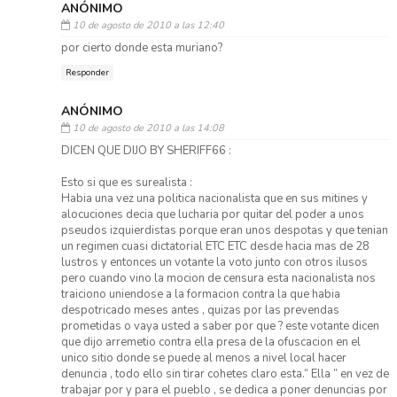
ANÓNIMO
10 de agosto de 2010 a las 12:40
por cierto donde esta muriano?
Responder
ANÓNIMO
10 de agosto de 2010 a las 14:08
DICEN QUE DIJO BY SHERIFF66 :
Esto si que es surealista :
Habia una vez una politica nacionalista que en sus mitines y
alocuciones decia que lucharia por quitar del poder a unos
pseudos izquierdistas porque eran unos despotas y que tenian
un regimen cuasi dictatorial ETC ETC desde hacia mas de 28
lustros y entonces un votante la voto junto con otros ilusos
pero cuando vino la mocion de censura esta nacionalista nos
traiciono uniendose a la formacion contra la que habia
despotricado meses antes , quizas por las prevendas
prometidas o vaya usted a saber por que ? este votante dicen
que dijo arremetio contra ella presa de la ofuscacion en el
unico sitio donde se puede al menos a nivel local hacer
denuncia , todo ello sin tirar cohetes claro esta.“ Ella ” en vez de
trabajar por y para el pueblo , se dedica a poner denuncias por