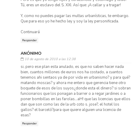
Tú, eres un esclavo del S. XXI. Así que: ¡A callar y a tragar!
Y, como no puedes pagar las multas urbanísticas, te embargo.
Que para eso yo he hecho ley y soy la ley personificada.
Continuará
Responder
ANÓNIMO
10 de agosto de 2010 a las 12:38
si, pero ese plan esta anulado, es que no saben hacer nada
bien, cuantos millones de euros nos ha costado, a cuantos
tenemos ahi sentaos ya de por vida en urbanismo? y para qué?
matando moscas? y ahora me entero que gerencia tiene otro
boquete de esos de los suyos¿donde esta el dinero? si sobran
funcionarios que los ponagan a barrer o a regar jardines o a
poner bombillas en las farolas...aH! que las licencias que ellos
dan que son como las de la urb coto s. jose?, el hotel los
gallos? el barceló?para que quiere alguien una licencia de
esas?
Responder