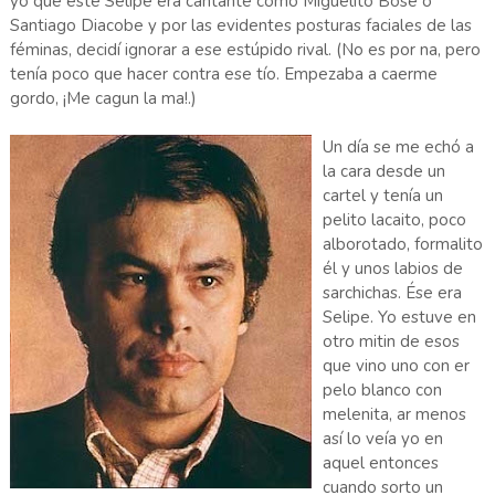
yo que este Selipe era cantante como Miguelito Bosé o
Santiago Diacobe y por las evidentes posturas faciales de las
féminas, decidí ignorar a ese estúpido rival. (No es por na, pero
tenía poco que hacer contra ese tío. Empezaba a caerme
gordo, ¡Me cagun la ma!.)
Un día se me echó a
la cara desde un
cartel y tenía un
pelito lacaito, poco
alborotado, formalito
él y unos labios de
sarchichas. Ése era
Selipe. Yo estuve en
otro mitin de esos
que vino uno con er
pelo blanco con
melenita, ar menos
así lo veía yo en
aquel entonces
cuando sorto un