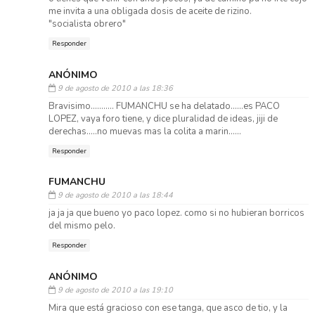
me invita a una obligada dosis de aceite de rizino.
"socialista obrero"
Responder
ANÓNIMO
9 de agosto de 2010 a las 18:36
Bravisimo........... FUMANCHU se ha delatado......es PACO
LOPEZ, vaya foro tiene, y dice pluralidad de ideas, jiji de
derechas.....no muevas mas la colita a marin......
Responder
FUMANCHU
9 de agosto de 2010 a las 18:44
ja ja ja que bueno yo paco lopez. como si no hubieran borricos
del mismo pelo.
Responder
ANÓNIMO
9 de agosto de 2010 a las 19:10
Mira que está gracioso con ese tanga, que asco de tio, y la