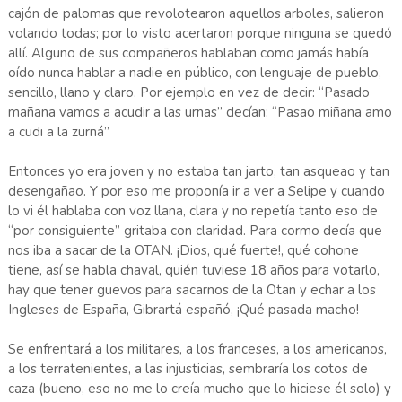
cajón de palomas que revolotearon aquellos arboles, salieron
volando todas; por lo visto acertaron porque ninguna se quedó
allí. Alguno de sus compañeros hablaban como jamás había
oído nunca hablar a nadie en público, con lenguaje de pueblo,
sencillo, llano y claro. Por ejemplo en vez de decir: “Pasado
mañana vamos a acudir a las urnas” decían: “Pasao miñana amo
a cudi a la zurná”
Entonces yo era joven y no estaba tan jarto, tan asqueao y tan
desengañao. Y por eso me proponía ir a ver a Selipe y cuando
lo vi él hablaba con voz llana, clara y no repetía tanto eso de
“por consiguiente” gritaba con claridad. Para cormo decía que
nos iba a sacar de la OTAN. ¡Dios, qué fuerte!, qué cohone
tiene, así se habla chaval, quién tuviese 18 años para votarlo,
hay que tener guevos para sacarnos de la Otan y echar a los
Ingleses de España, Gibrartá españó, ¡Qué pasada macho!
Se enfrentará a los militares, a los franceses, a los americanos,
a los terratenientes, a las injusticias, sembraría los cotos de
caza (bueno, eso no me lo creía mucho que lo hiciese él solo) y