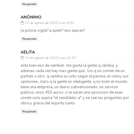
Responder
ANÓNIMO
11 de agosto de 2010 a las 9:03
la policia vigila? a quien? eso que es?
Responder
AELITA
12 de agosto de 2010 a las 21:37
esta bien eso de cambiar, me gusta la gente q cambia, y
ademas cada vez hay mas gente que , los q no comen de un
partido u otro, q cambia su voto segun le parece, el votoy sus
opiniones, claro q la gente es inteligente, q no todo el mundo
tiene una empresa, un diario subvencionado, un servicio
publico, unos 450 euros, o le sacan una oposicion de esas
conde solo aspira "el candidato-a" y se sae las preguntas por
obra y gracia del espiritu santo
Responder