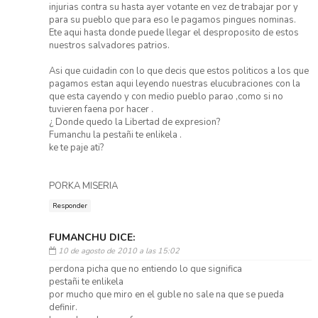
injurias contra su hasta ayer votante en vez de trabajar por y
para su pueblo que para eso le pagamos pingues nominas.
Ete aqui hasta donde puede llegar el desproposito de estos
nuestros salvadores patrios.
Asi que cuidadin con lo que decis que estos politicos a los que
pagamos estan aqui leyendo nuestras elucubraciones con la
que esta cayendo y con medio pueblo parao ,como si no
tuvieren faena por hacer .
¿ Donde quedo la Libertad de expresion?
Fumanchu la pestañi te enlikela .
ke te paje ati?
PORKA MISERIA
Responder
FUMANCHU DICE:
10 de agosto de 2010 a las 15:02
perdona picha que no entiendo lo que significa
pestañi te enlikela
por mucho que miro en el guble no sale na que se pueda
definir.