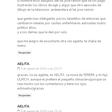
si hombre esos dibujitos del tal jose ramon que se los pago
ilustrando los libros de egb y algun que otro episodio de
dibujo en la television. andeandara el tal jose ramon.
que gente mas inteligente, joe los talentitos de entonces que
cambiaron ideales por casitas unifamiliares adosadas todos
juntitos ellos.
y a los demas que le den por culo.
que me alegro de escucharte otra vez agelita. te chaba de
meno.
Responder
AELITA
9 de agosto de 2010 a las 23:13
gracias, no es agelita, es AELITA , la novia de YEREMI, y mi hijo
ULRICH, aunque el prefiere el pequeño chinaclero(porque se
reia mucho con tus comentarios y tiene los ojos
achinados)gracias
Responder
AELITA
9 de agosto de 2010 a las 23:16