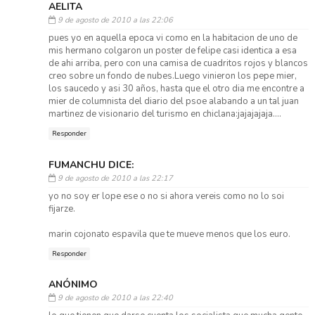
AELITA
9 de agosto de 2010 a las 22:06
pues yo en aquella epoca vi como en la habitacion de uno de
mis hermano colgaron un poster de felipe casi identica a esa
de ahi arriba, pero con una camisa de cuadritos rojos y blancos
creo sobre un fondo de nubes.Luego vinieron los pepe mier,
los saucedo y asi 30 años, hasta que el otro dia me encontre a
mier de columnista del diario del psoe alabando a un tal juan
martinez de visionario del turismo en chiclana:jajajajaja....
Responder
FUMANCHU DICE:
9 de agosto de 2010 a las 22:17
yo no soy er lope ese o no si ahora vereis como no lo soi
fijarze.
marin cojonato espavila que te mueve menos que los euro.
Responder
ANÓNIMO
9 de agosto de 2010 a las 22:40