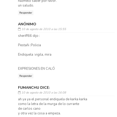
hazmelo saber por favor.
un saludo.
Responder
ANÓNIMO
10 de agosto de 2010 a las 15:55
sheriff66 dijo :
Pestañi :Policia
Endiquela :vigila, mira
EXPRESIONES EN CALÓ
Responder
FUMANCHU DICE:
10 de agosto de 2010 a las 16:08
ah ya ya el personal endiquela de karka karka
como la letra de la murga de lo currante
de carlos cano
y otra vez la cosa a empeza.