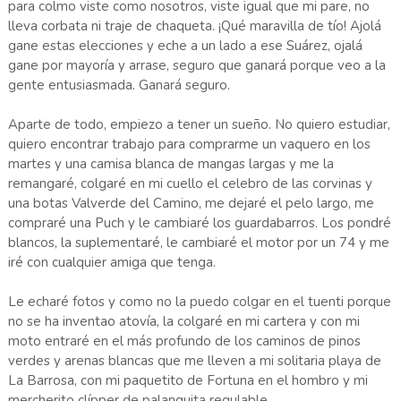
para colmo viste como nosotros, viste igual que mi pare, no
lleva corbata ni traje de chaqueta. ¡Qué maravilla de tío! Ajolá
gane estas elecciones y eche a un lado a ese Suárez, ojalá
gane por mayoría y arrase, seguro que ganará porque veo a la
gente entusiasmada. Ganará seguro.
Aparte de todo, empiezo a tener un sueño. No quiero estudiar,
quiero encontrar trabajo para comprarme un vaquero en los
martes y una camisa blanca de mangas largas y me la
remangaré, colgaré en mi cuello el celebro de las corvinas y
una botas Valverde del Camino, me dejaré el pelo largo, me
compraré una Puch y le cambiaré los guardabarros. Los pondré
blancos, la suplementaré, le cambiaré el motor por un 74 y me
iré con cualquier amiga que tenga.
Le echaré fotos y como no la puedo colgar en el tuenti porque
no se ha inventao atovía, la colgaré en mi cartera y con mi
moto entraré en el más profundo de los caminos de pinos
verdes y arenas blancas que me lleven a mi solitaria playa de
La Barrosa, con mi paquetito de Fortuna en el hombro y mi
mercherito clípper de palanquita regulable.