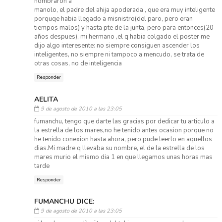
nombraron a
manolo, el padre del ahija apoderada , que era muy inteligente
porquqe habia llegado a misnistro(del paro, pero eran
tiempos malos) y hasta pte de la junta, pero para entonces(20
años despues), mi hermano ,el q habia colgado el poster me
dijo algo interesente: no siempre consiguen ascender los
inteligentes, no siempre ni tampoco a mencudo, se trata de
otras cosas, no de inteligencia
Responder
AELITA
9 de agosto de 2010 a las 23:05
fumanchu, tengo que darte las gracias por dedicar tu articulo a
la estrella de los mares,no he tenido antes ocasion porque no
he tenido conexion hasta ahora, pero pude leerlo en aquellos
dias.Mi madre q llevaba su nombre, el de la estrella de los
mares murio el mismo dia 1 en que llegamos unas horas mas
tarde
Responder
FUMANCHU DICE:
9 de agosto de 2010 a las 23:05