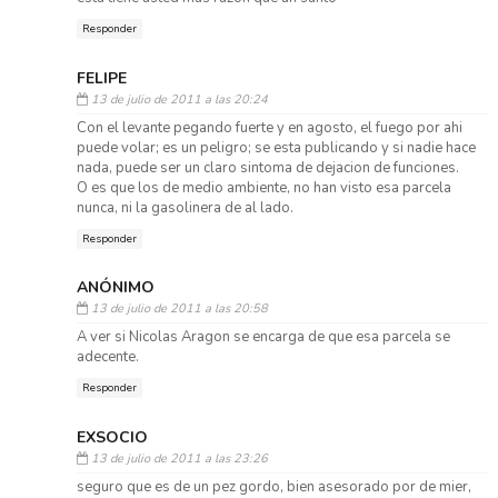
Responder
FELIPE
13 de julio de 2011 a las 20:24
Con el levante pegando fuerte y en agosto, el fuego por ahi
puede volar; es un peligro; se esta publicando y si nadie hace
nada, puede ser un claro sintoma de dejacion de funciones.
O es que los de medio ambiente, no han visto esa parcela
nunca, ni la gasolinera de al lado.
Responder
ANÓNIMO
13 de julio de 2011 a las 20:58
A ver si Nicolas Aragon se encarga de que esa parcela se
adecente.
Responder
EXSOCIO
13 de julio de 2011 a las 23:26
seguro que es de un pez gordo, bien asesorado por de mier,