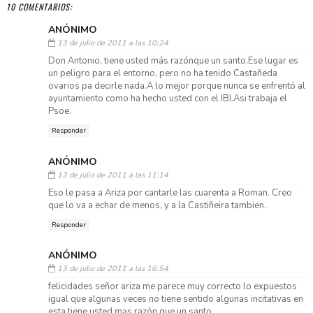
10 COMENTARIOS:
ANÓNIMO
13 de julio de 2011 a las 10:24
Don Antonio, tiene usted más razónque un santo.Ese lugar es
un peligro para el entorno, pero no ha tenido Castañeda
ovarios pa decirle nada.A lo mejor porque nunca se enfrentó al
ayuntamiento como ha hecho usted con el IBI.Asi trabaja el
Psoe.
Responder
ANÓNIMO
13 de julio de 2011 a las 11:14
Eso le pasa a Ariza por cantarle las cuarenta a Roman. Creo
que lo va a echar de menos, y a la Castiñeira tambien.
Responder
ANÓNIMO
13 de julio de 2011 a las 16:54
felicidades señor ariza me parece muy correcto lo expuestos
igual que algunas veces no tiene sentido algunas incitativas en
esta tiene usted mas razón que un santo