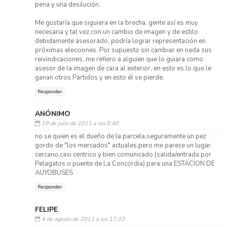
pena y una desilución.
Me gustaría que siguiera en la brecha, gente así es muy
necesaria y tal vez con un cambio de imagen y de estilo
debidamente asesorado, podría lograr representación en
próximas elecciones. Por supuesto sin cambiar en nada sus
reivindicaciones, me refiero a alguien que lo guiara como
asesor de la imagen de cara al exterior, en esto es lo que le
ganan otros Partidos y en esto él se pierde.
Responder
ANÓNIMO
19 de julio de 2011 a las 0:40
no se quien es el dueño de la parcela,seguramente un pez
gordo de "los mercados" actuales,pero me parece un lugar
cercano,casi centrico y bien comunicado (salida/entrada por
Pelagatos o puente de La Concordia) para una ESTACION DE
AUYOBUSES
Responder
FELIPE
4 de agosto de 2011 a las 17:33