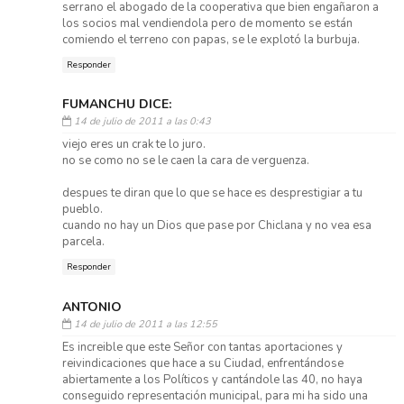
serrano el abogado de la cooperativa que bien engañaron a
los socios mal vendiendola pero de momento se están
comiendo el terreno con papas, se le explotó la burbuja.
Responder
FUMANCHU DICE:
14 de julio de 2011 a las 0:43
viejo eres un crak te lo juro.
no se como no se le caen la cara de verguenza.
despues te diran que lo que se hace es desprestigiar a tu
pueblo.
cuando no hay un Dios que pase por Chiclana y no vea esa
parcela.
Responder
ANTONIO
14 de julio de 2011 a las 12:55
Es increible que este Señor con tantas aportaciones y
reivindicaciones que hace a su Ciudad, enfrentándose
abiertamente a los Políticos y cantándole las 40, no haya
conseguido representación municipal, para mi ha sido una