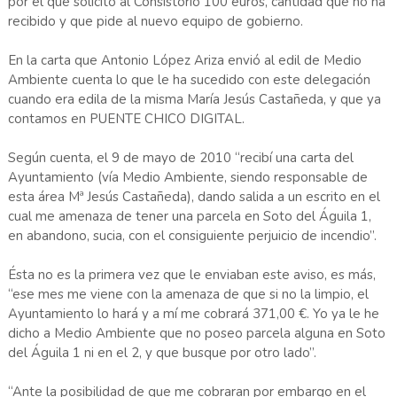
por el que solicitó al Consistorio 100 euros, cantidad que no ha
recibido y que pide al nuevo equipo de gobierno.
En la carta que Antonio López Ariza envió al edil de Medio
Ambiente cuenta lo que le ha sucedido con este delegación
cuando era edila de la misma María Jesús Castañeda, y que ya
contamos en PUENTE CHICO DIGITAL.
Según cuenta, el 9 de mayo de 2010 “recibí una carta del
Ayuntamiento (vía Medio Ambiente, siendo responsable de
esta área Mª Jesús Castañeda), dando salida a un escrito en el
cual me amenaza de tener una parcela en Soto del Águila 1,
en abandono, sucia, con el consiguiente perjuicio de incendio”.
Ésta no es la primera vez que le enviaban este aviso, es más,
“ese mes me viene con la amenaza de que si no la limpio, el
Ayuntamiento lo hará y a mí me cobrará 371,00 €. Yo ya le he
dicho a Medio Ambiente que no poseo parcela alguna en Soto
del Águila 1 ni en el 2, y que busque por otro lado”.
“Ante la posibilidad de que me cobraran por embargo en el