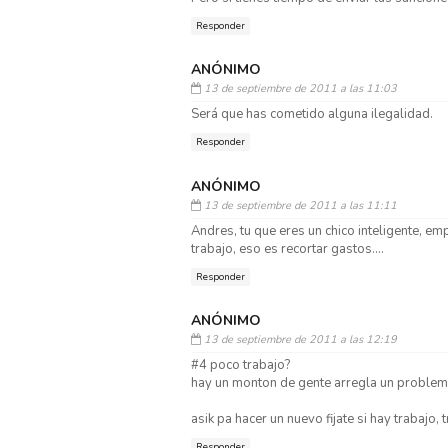
Responder
ANÓNIMO
13 de septiembre de 2011 a las 11:03
Será que has cometido alguna ilegalidad.
Responder
ANÓNIMO
13 de septiembre de 2011 a las 11:11
Andres, tu que eres un chico inteligente, 
trabajo, eso es recortar gastos....
Responder
ANÓNIMO
13 de septiembre de 2011 a las 12:19
#4 poco trabajo?
hay un monton de gente arregla un problem
asik pa hacer un nuevo fijate si hay trabajo,
Responder