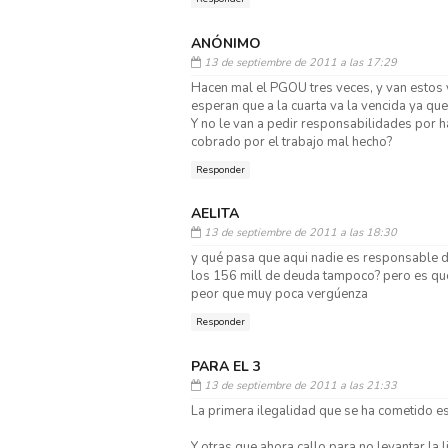
ANÓNIMO
13 de septiembre de 2011 a las 17:29
Hacen mal el PGOU tres veces, y van estos 
esperan que a la cuarta va la vencida ya que
Y no le van a pedir responsabilidades por h
cobrado por el trabajo mal hecho?
Responder
AELITA
13 de septiembre de 2011 a las 18:30
y qué pasa que aqui nadie es responsable d
los 156 mill de deuda tampoco? pero es que
peor que muy poca vergúenza
Responder
PARA EL 3
13 de septiembre de 2011 a las 21:33
La primera ilegalidad que se ha cometido es
Y otras que ahora callo para no levantar la l