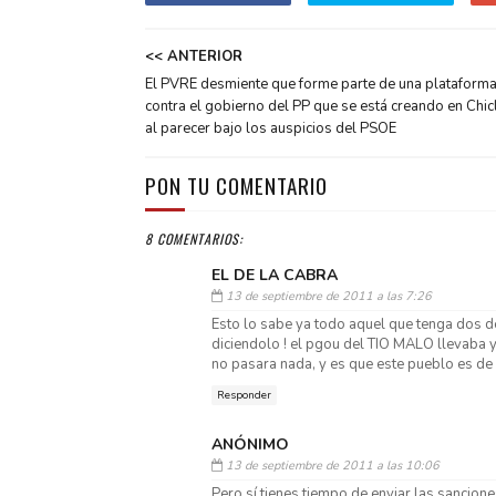
<< ANTERIOR
El PVRE desmiente que forme parte de una plataform
contra el gobierno del PP que se está creando en Chic
al parecer bajo los auspicios del PSOE
PON TU COMENTARIO
8 COMENTARIOS:
EL DE LA CABRA
13 de septiembre de 2011 a las 7:26
Esto lo sabe ya todo aquel que tenga dos d
diciendolo ! el pgou del TIO MALO llevaba y 
no pasara nada, y es que este pueblo es de 
Responder
ANÓNIMO
13 de septiembre de 2011 a las 10:06
Pero sí tienes tiempo de enviar las sancione