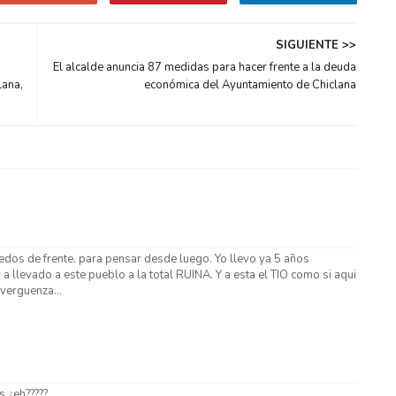
SIGUIENTE >>
a
El alcalde anuncia 87 medidas para hacer frente a la deuda
lana,
económica del Ayuntamiento de Chiclana
edos de frente. para pensar desde luego. Yo llevo ya 5 años
a llevado a este pueblo a la total RUINA. Y a esta el TIO como si aqui
verguenza...
s ¿eh?????