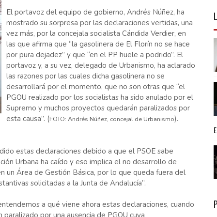
El portavoz del equipo de gobierno, Andrés Núñez, ha
mostrado su sorpresa por las declaraciones vertidas, una
vez más, por la concejala socialista Cándida Verdier, en
las que afirma que “la gasolinera de El Florín no se hace
por pura dejadez” y que “en el PP huele a podrido”. El
portavoz y, a su vez, delegado de Urbanismo, ha aclarado
las razones por las cuales dicha gasolinera no se
desarrollará por el momento, que no son otras que “el
PGOU realizado por los socialistas ha sido anulado por el
Supremo y muchos proyectos quedarán paralizados por
esta causa”. (
).
FOTO: Andrés Núñez, concejal de Urbanismo
dido estas declaraciones debido a que el PSOE sabe
ón Urbana ha caído y eso implica el no desarrollo de
en un Área de Gestión Básica, por lo que queda fuera del
antivas solicitadas a la Junta de Andalucía”.
 entendemos a qué viene ahora estas declaraciones, cuando
n paralizado por una ausencia de PGOU cuya