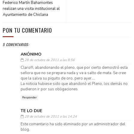
Federico Martín Bahamontes
realizan una visita institucional al
Ayuntamiento de Chiclana
PON TU COMENTARIO
5 COMENTARIOS:
ANÓNIMO
28 de octubre de 2011 a las 8:56
Claro!!!, abandonando el pleno, que por cierto demostró esta
señora que no se prepara nada y va a salto de mata. Se cree
que la salva su piquito de oro, pero ayer....
La noticia hubiese sido que abandonó el Pleno, los demás no
pudieron ir por sus obligaciones
Responder
TE LO DIJE
28 de octubre de 2011 a las 14:24
Este comentario ha sido eliminado por un administrador del
blog.