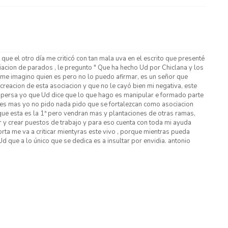
 que el otro día me criticó con tan mala uva en el escrito que presenté
ciacion de parados , le pregunto " Que ha hecho Ud por Chiclana y los
e me imagino quien es pero no lo puedo afirmar, es un señor que
creacion de esta asociacion y que no le cayó bien mi negativa, este
ersa yo que Ud dice que lo que hago es manipular e formado parte
 es mas yo no pido nada pido que se fortalezcan como asociacion
ue esta es la 1ª pero vendran mas y plantaciones de otras ramas,
r y crear puestos de trabajo y para eso cuenta con toda mi ayuda
rta me va a criticar mientyras este vivo , porque mientras pueda
d que a lo único que se dedica es a insultar por envidia. antonio