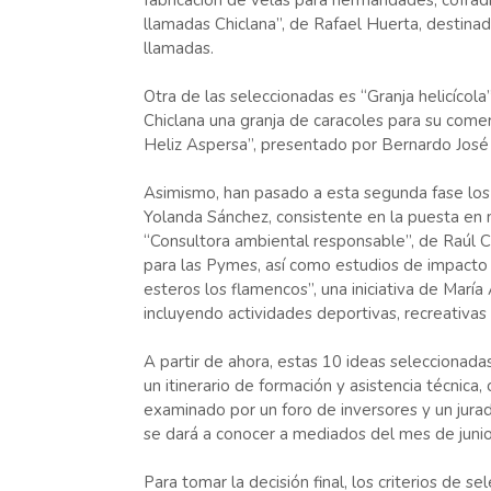
fabricación de velas para hermandades, cofradía
llamadas Chiclana”, de Rafael Huerta, destinad
llamadas.
Otra de las seleccionadas es “Granja helicícola
Chiclana una granja de caracoles para su comer
Heliz Aspersa”, presentado por Bernardo José
Asimismo, han pasado a esta segunda fase los 
Yolanda Sánchez, consistente en la puesta en m
“Consultora ambiental responsable”, de Raúl Car
para las Pymes, así como estudios de impacto a
esteros los flamencos”, una iniciativa de María
incluyendo actividades deportivas, recreativas 
A partir de ahora, estas 10 ideas seleccionadas
un itinerario de formación y asistencia técnica,
examinado por un foro de inversores y un jura
se dará a conocer a mediados del mes de junio
Para tomar la decisión final, los criterios de s