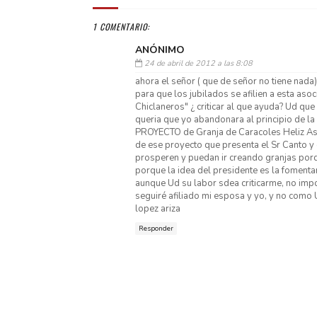
1 COMENTARIO:
ANÓNIMO
24 de abril de 2012 a las 8:08
ahora el señor ( que de señor no tiene nada)
para que los jubilados se afilien a esta aso
Chiclaneros" ¿ criticar al que ayuda? Ud qu
queria que yo abandonara al principio de la 
PROYECTO de Granja de Caracoles Heliz Asp
de ese proyecto que presenta el Sr Canto y
prosperen y puedan ir creando granjas porq
porque la idea del presidente es la fomenta
aunque Ud su labor sdea criticarme, no impo
seguiré afiliado mi esposa y yo, y no como U
lopez ariza
Responder