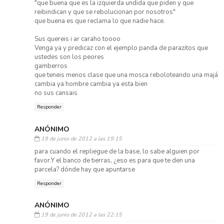
"que buena que es la izquierda undida que piden y que
reibindican y que se rebolucionan por nosotros"
que buena es que reclama lo que nadie hace.
Sus quereis i ar caraho toooo
Venga ya y predicaz con el ejemplo panda de parazitos que
ustedes son los peores
gamberros
que teneis menos clase que una mosca reboloteando una majá
cambia ya hombre cambia ya esta bien
no sus cansais
Responder
ANÓNIMO
19 de junio de 2012 a las 19:15
para cuando el repliegue de la base, lo sabe alguien por
favor.Y el banco de tierras, ¿eso es para que te den una
parcela? dónde hay que apuntarse
Responder
ANÓNIMO
19 de junio de 2012 a las 22:15