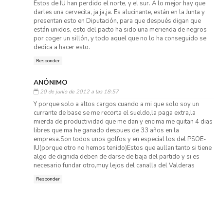
Estos de IU han perdido el norte, y el sur. A lo mejor hay que
darles una cervecita, ja,ja,ja. Es alucinante, están en la Junta y
presentan esto en Diputación, para que después digan que
están unidos, esto del pacto ha sido una merienda de negros
por coger un sillón, y todo aquel que no lo ha conseguido se
dedica a hacer esto.
Responder
ANÓNIMO
20 de junio de 2012 a las 18:57
Y porque solo a altos cargos cuando a mi que solo soy un
currante de base se me recorta el sueldo,la paga extra,la
mierda de productividad que me dan y encima me quitan 4 dias
libres que ma he ganado despues de 33 años en la
empresa.Son todos unos golfos y en especial los del PSOE-
IU(porque otro no hemos tenido)Estos que aullan tanto si tiene
algo de dignida deben de darse de baja del partido y si es
necesario fundar otro,muy lejos del canalla del Valderas
Responder