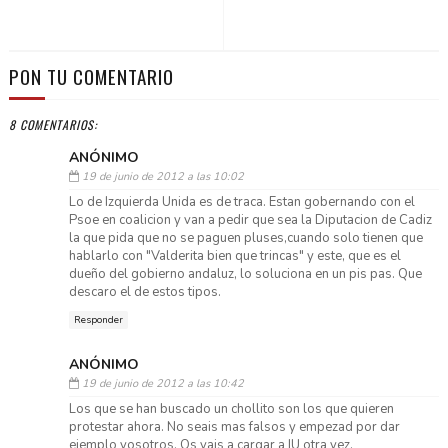
PON TU COMENTARIO
8 COMENTARIOS:
ANÓNIMO
19 de junio de 2012 a las 10:02
Lo de Izquierda Unida es de traca. Estan gobernando con el
Psoe en coalicion y van a pedir que sea la Diputacion de Cadiz
la que pida que no se paguen pluses,cuando solo tienen que
hablarlo con "Valderita bien que trincas" y este, que es el
dueño del gobierno andaluz, lo soluciona en un pis pas. Que
descaro el de estos tipos.
Responder
ANÓNIMO
19 de junio de 2012 a las 10:42
Los que se han buscado un chollito son los que quieren
protestar ahora. No seais mas falsos y empezad por dar
ejemplo vosotros. Os vais a cargar a IU otra vez.