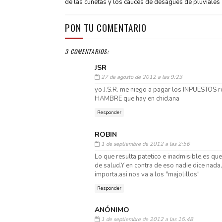
de las cunetas y los cauces de desagües de pluviales
PON TU COMENTARIO
3 COMENTARIOS:
JSR
27 de agosto de 2012 a las 9:23
yo J.S.R. me niego a pagar los INPUESTOS 
HAMBRE que hay en chiclana
Responder
ROBIN
1 de septiembre de 2012 a las 2:56
Lo que resulta patetico e inadmisible,es qu
de salud.Y en contra de eso nadie dice nada
importa,asi nos va a los "majolillos"
Responder
ANÓNIMO
1 de septiembre de 2012 a las 15:48