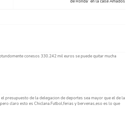
de Ronda” en la calle Amados
rotundomente conesos 330.242 mil euros se puede quitar mucha
e el presupuesto de la delegacion de deportes sea mayor que el de la
,pero claro esto es Chiclana.Futbol,ferias y bervenas,eso es lo que