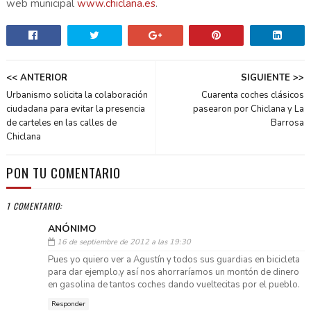
web municipal
www.chiclana.es
.
<< ANTERIOR
SIGUIENTE >>
Urbanismo solicita la colaboración
Cuarenta coches clásicos
ciudadana para evitar la presencia
pasearon por Chiclana y La
de carteles en las calles de
Barrosa
Chiclana
PON TU COMENTARIO
1 COMENTARIO:
ANÓNIMO
16 de septiembre de 2012 a las 19:30
Pues yo quiero ver a Agustín y todos sus guardias en bicicleta
para dar ejemplo,y así nos ahorraríamos un montón de dinero
en gasolina de tantos coches dando vueltecitas por el pueblo.
Responder