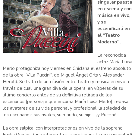
singular puesta
en escena y con
música en vivo,
y se
escenificará en
el “Teatro
Moderno”
.-
La reconocida
actriz María Luisa
Merlo protagoniza hoy viernes en Chiclana el estreno absoluto
de la obra “Villa Puccini”, de Miguel Ángel Orts y Alexander
Herold. Se trata de una fusión entre teatro y música en vivo a
través de cual, una gran diva de la ópera, en vísperas de su
último concierto antes de su definitiva retirada de los
escenarios (personaje que encarna María Luisa Merlo), repasa
los avatares de su vida personal y profesional, la soledad de
los escenarios, sus rivales, su marido, su hijo,... ¡y Puccini!
La obra salpica, con interpretaciones en vivo de la soprano
Emilia Onrubia (que interpreta a la protagonista en su juventud)