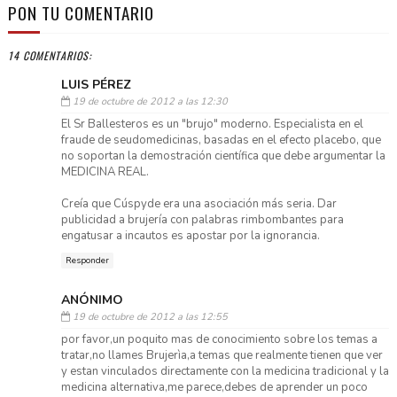
PON TU COMENTARIO
14 COMENTARIOS:
LUIS PÉREZ
19 de octubre de 2012 a las 12:30
El Sr Ballesteros es un "brujo" moderno. Especialista en el
fraude de seudomedicinas, basadas en el efecto placebo, que
no soportan la demostración científica que debe argumentar la
MEDICINA REAL.
Creía que Cúspyde era una asociación más seria. Dar
publicidad a brujería con palabras rimbombantes para
engatusar a incautos es apostar por la ignorancia.
Responder
ANÓNIMO
19 de octubre de 2012 a las 12:55
por favor,un poquito mas de conocimiento sobre los temas a
tratar,no llames Brujerìa,a temas que realmente tienen que ver
y estan vinculados directamente con la medicina tradicional y la
medicina alternativa,me parece,debes de aprender un poco