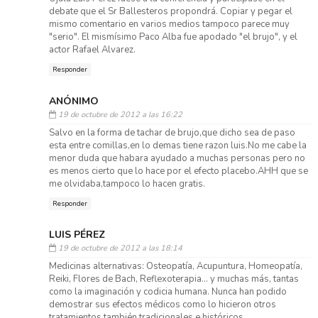
debate que el Sr Ballesteros propondrá. Copiar y pegar el
mismo comentario en varios medios tampoco parece muy
"serio". El mismísimo Paco Alba fue apodado "el brujo", y el
actor Rafael Alvarez.
Responder
ANÓNIMO
19 de octubre de 2012 a las 16:22
Salvo en la forma de tachar de brujo,que dicho sea de paso
esta entre comillas,en lo demas tiene razon luis.No me cabe la
menor duda que habara ayudado a muchas personas pero no
es menos cierto que lo hace por el efecto placebo.AHH que se
me olvidaba,tampoco lo hacen gratis.
Responder
LUIS PÉREZ
19 de octubre de 2012 a las 18:14
Medicinas alternativas: Osteopatía, Acupuntura, Homeopatía,
Reiki, Flores de Bach, Reflexoterapia... y muchas más, tantas
como la imaginación y codicia humana. Nunca han podido
demostrar sus efectos médicos como lo hicieron otros
tratamientos también tradicionales e históricos.