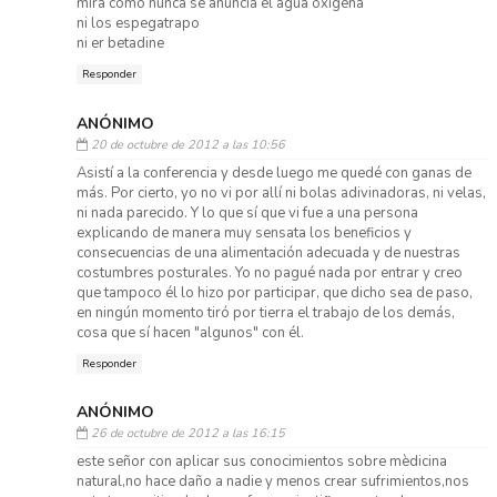
mira como nunca se anuncia el agua oxigená
ni los espegatrapo
ni er betadine
Responder
ANÓNIMO
20 de octubre de 2012 a las 10:56
Asistí a la conferencia y desde luego me quedé con ganas de
más. Por cierto, yo no vi por allí ni bolas adivinadoras, ni velas,
ni nada parecido. Y lo que sí que vi fue a una persona
explicando de manera muy sensata los beneficios y
consecuencias de una alimentación adecuada y de nuestras
costumbres posturales. Yo no pagué nada por entrar y creo
que tampoco él lo hizo por participar, que dicho sea de paso,
en ningún momento tiró por tierra el trabajo de los demás,
cosa que sí hacen "algunos" con él.
Responder
ANÓNIMO
26 de octubre de 2012 a las 16:15
este señor con aplicar sus conocimientos sobre mèdicina
natural,no hace daño a nadie y menos crear sufrimientos,nos