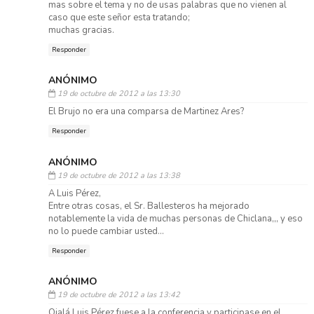
mas sobre el tema y no de usas palabras que no vienen al
caso que este señor esta tratando;
muchas gracias.
Responder
ANÓNIMO
19 de octubre de 2012 a las 13:30
El Brujo no era una comparsa de Martinez Ares?
Responder
ANÓNIMO
19 de octubre de 2012 a las 13:38
A Luis Pérez,
Entre otras cosas, el Sr. Ballesteros ha mejorado
notablemente la vida de muchas personas de Chiclana,,, y eso
no lo puede cambiar usted...
Responder
ANÓNIMO
19 de octubre de 2012 a las 13:42
Ojalá Luis Pérez fuese a la conferencia y participase en el