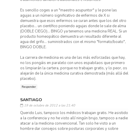
Es sencillo coges a un "maestro acupuntor" y le pone las
agujas a un número significativo de enfermos de X si
demuestra que esos enfermos se curan antes que los del otro
placebo... un científico poniendo agujas donde le sale de alma
(DOBLE CIEGO)... BINGO ya tenemos una medicina REAL. Si un
producto homeopático demuestra un resultado diferente al
agua del grifo... suministrados con el mismo "formato/boato",
BINGO DOBLE.
La carrera de medicina es una de las más esforzadas que hay,
no los pongáis en paralelo con unos espabilaos que primero
os limpiarán la cartera, porque no trabajan gratis, y lo peor, os
alejarán de la única medicina curativa demostrada (más allá del
placebo).
Responder
SANTIAGO
19 de octubre de 2012 a las 21:40
Querido Luis, tampoco los médicos trabajan gratis. He asistido
a la conferencia y no he visto allí ningún brujo, tampoco a nadie
atacar a la medicina convencional. Tan solo he visto a un
hombre dar consejos sobre posturas corporales y sobre