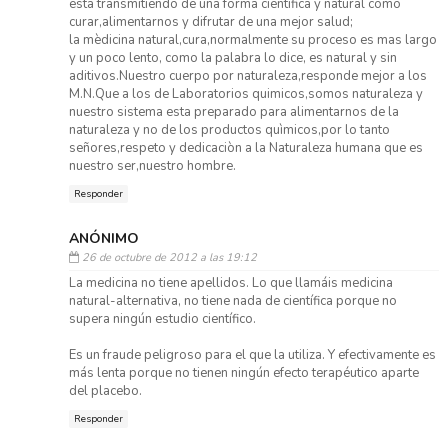
esta transmitiendo de una forma cientifica y natural como
curar,alimentarnos y difrutar de una mejor salud;
la mèdicina natural,cura,normalmente su proceso es mas largo
y un poco lento, como la palabra lo dice, es natural y sin
aditivos.Nuestro cuerpo por naturaleza,responde mejor a los
M.N.Que a los de Laboratorios quimicos,somos naturaleza y
nuestro sistema esta preparado para alimentarnos de la
naturaleza y no de los productos quìmicos,por lo tanto
señores,respeto y dedicaciòn a la Naturaleza humana que es
nuestro ser,nuestro hombre.
Responder
ANÓNIMO
26 de octubre de 2012 a las 19:12
La medicina no tiene apellidos. Lo que llamáis medicina
natural-alternativa, no tiene nada de científica porque no
supera ningún estudio científico.
Es un fraude peligroso para el que la utiliza. Y efectivamente es
más lenta porque no tienen ningún efecto terapéutico aparte
del placebo.
Responder