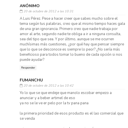
ANÓNIMO
20 de octubre de 2012 a las 10:31
A Luis Pérez. Pese a hacer creer que sabes mucho sobre el
tema según tus palabras, creo que al mismo tiempo haces gala
de una gran ignorancia. Primero creo que nadie trabaja por
amor al arte, segundo nadie te obliga a ir a ninguna consulta,
sea del tipo que sea. Y por último, aunque se me ocurren
muchísimas más cuestiones, ¿por qué hay que pensar siempre
que lo que se desconoce es siempre lo peor? ¿No sería más
beneficioso para todos tomar lo bueno de cada opción si nos
puede ayudar?
Responder
FUMANCHU
20 de octubre de 2012 a las 10:42
Yo lo que se que endeje que manolo escobar empezo a
anunciar y a beber artimel de eso
ya no se le ve er pelo por la tv pana pana
la primera prioridad de esos producto es el lao comercial que
se venda