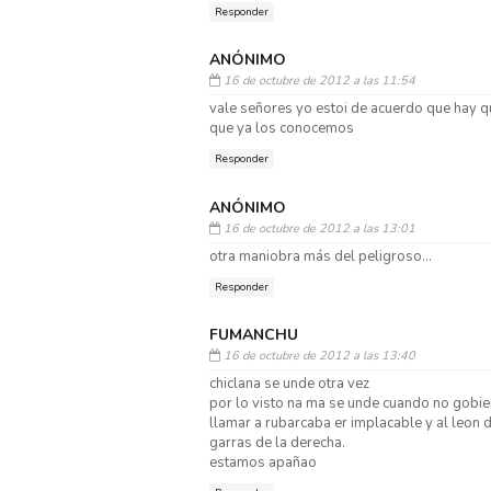
Responder
ANÓNIMO
16 de octubre de 2012 a las 11:54
vale señores yo estoi de acuerdo que hay q
que ya los conocemos
Responder
ANÓNIMO
16 de octubre de 2012 a las 13:01
otra maniobra más del peligroso...
Responder
FUMANCHU
16 de octubre de 2012 a las 13:40
chiclana se unde otra vez
por lo visto na ma se unde cuando no gobie
llamar a rubarcaba er implacable y al leon 
garras de la derecha.
estamos apañao