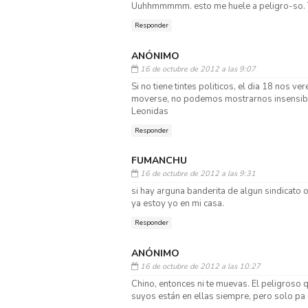
Uuhhmmmmm. esto me huele a peligro-so. 
Responder
ANÓNIMO
16 de octubre de 2012 a las 9:07
Si no tiene tintes politicos, el dia 18 nos 
moverse, no podemos mostrarnos insensibles 
Leonidas
Responder
FUMANCHU
16 de octubre de 2012 a las 9:31
si hay arguna banderita de algun sindicato o
ya estoy yo en mi casa.
Responder
ANÓNIMO
16 de octubre de 2012 a las 10:27
Chino, entonces ni te muevas. El peligroso q
suyos están en ellas siempre, pero solo pa cr