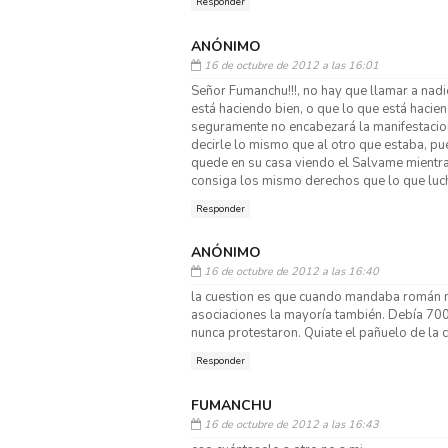
Responder
ANÓNIMO
16 de octubre de 2012 a las 16:01
Señor Fumanchu!!!, no hay que llamar a nad
está haciendo bien, o que lo que está hacie
seguramente no encabezará la manifestacion,
decirle lo mismo que al otro que estaba, pu
quede en su casa viendo el Salvame mientra
consiga los mismo derechos que lo que luc
Responder
ANÓNIMO
16 de octubre de 2012 a las 16:40
la cuestion es que cuando mandaba román nos
asociaciones la mayoría también. Debía 700
nunca protestaron. Quiate el pañuelo de la c
Responder
FUMANCHU
16 de octubre de 2012 a las 16:43