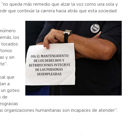
e, “no queda más remedio que alzar la voz como una sola y
ir que continúe la carrera hacia atrás que esta sociedad
l número
emás, los
e tocados:
torios
as y sin
te”.
pal que
tan a
a un goteo
s de
esgracias
las organizaciones humanitarias son incapaces de atender”.