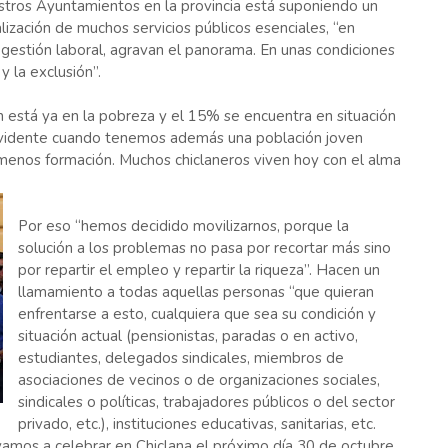
tros Ayuntamientos en la provincia está suponiendo un
lización de muchos servicios públicos esenciales, “en
estión laboral, agravan el panorama. En unas condiciones
 la exclusión”.
n está ya en la pobreza y el 15% se encuentra en situación
s evidente cuando tenemos además una población joven
menos formación. Muchos chiclaneros viven hoy con el alma
Por eso “hemos decidido movilizarnos, porque la
solución a los problemas no pasa por recortar más sino
por repartir el empleo y repartir la riqueza”. Hacen un
llamamiento a todas aquellas personas “que quieran
enfrentarse a esto, cualquiera que sea su condición y
situación actual (pensionistas, paradas o en activo,
estudiantes, delegados sindicales, miembros de
asociaciones de vecinos o de organizaciones sociales,
sindicales o políticas, trabajadores públicos o del sector
privado, etc.), instituciones educativas, sanitarias, etc.
 vamos a celebrar en Chiclana el próximo día 30 de octubre