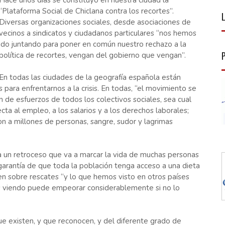
Hace unos días se constituyó en nuestra ciudad la
“Plataforma Social de Chiclana contra los recortes”.
Diversas organizaciones sociales, desde asociaciones de
vecinos a sindicatos y ciudadanos particulares “nos hemos
ido juntando para poner en común nuestro rechazo a la
política de recortes, vengan del gobierno que vengan”.
En todas las ciudades de la geografía española están
para enfrentarnos a la crisis. En todas, “el movimiento se
n de esfuerzos de todos los colectivos sociales, sea cual
cta al empleo, a los salarios y a los derechos laborales;
n a millones de personas, sangre, sudor y lagrimas
a un retroceso que va a marcar la vida de muchas personas
garantía de que toda la población tenga acceso a una dieta
cen sobre rescates “y lo que hemos visto en otros países
s viendo puede empeorar considerablemente si no lo
ue existen, y que reconocen, y del diferente grado de