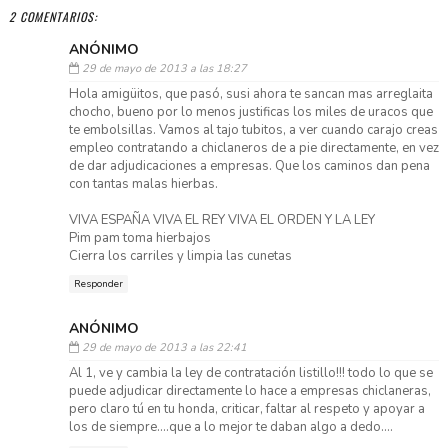
2 COMENTARIOS:
ANÓNIMO
29 de mayo de 2013 a las 18:27
Hola amigüitos, que pasó, susi ahora te sancan mas arreglaita
chocho, bueno por lo menos justificas los miles de uracos que
te embolsillas. Vamos al tajo tubitos, a ver cuando carajo creas
empleo contratando a chiclaneros de a pie directamente, en vez
de dar adjudicaciones a empresas. Que los caminos dan pena
con tantas malas hierbas.
VIVA ESPAÑA VIVA EL REY VIVA EL ORDEN Y LA LEY
Pim pam toma hierbajos
Cierra los carriles y limpia las cunetas
Responder
ANÓNIMO
29 de mayo de 2013 a las 22:41
Al 1, ve y cambia la ley de contratación listillo!!! todo lo que se
puede adjudicar directamente lo hace a empresas chiclaneras,
pero claro tú en tu honda, criticar, faltar al respeto y apoyar a
los de siempre....que a lo mejor te daban algo a dedo....