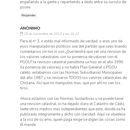
engañando a la gente y repartiendo a dedo entre su curculo de
psoes
Responder
ANÓNIMO
20 de noviembre de 2013 a las 16:23
Para el nº 3, o estás mal informado de verdad, o eres uno de
esos manipuladores politicos sea del partido que seas tirando
comentarios sin ton ni son.¿Que tendrá que ver una revision de
los valores catastrales con su ponencia de valores con el
PGOU? la revision catastral penúltima se hizo en el año 1990
(la ponencia de valores) y no había Plan General o PGOU
cateto, estabamos con las Normas Subsidiarias Municipales
del año 1987 y se revisaron TODOS los valores catastrales de
Chiclana. Así que no manipules mas, que por ahí no van los
tiros.
Ahora estamos con las Normas Sustantivas y se puede hacer
una revision catastral, lo ha dejado claro el Catastro de Cádiz,
leete otros medios mas independientes que este, donde se ha
publicado integramente y dicho con claridad. Aquí se obedece
a la voz de su amo, quien paga exige se digan las cosas como
él mande.