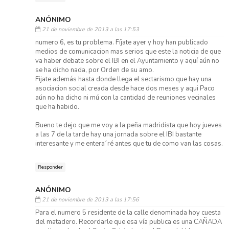
ANÓNIMO
21 de noviembre de 2013 a las 17:53
numero 6, es tu problema. Fíjate ayer y hoy han publicado
medios de comunicacion mas serios que este la noticia de que
va haber debate sobre el IBI en el Ayuntamiento y aquí aún no
se ha dicho nada, por Orden de su amo.
Fijate además hasta donde llega el sectarismo que hay una
asociacion social creada desde hace dos meses y aqui Paco
aún no ha dicho ni mú con la cantidad de reuniones vecinales
que ha habido.
Bueno te dejo que me voy a la peña madridista que hoy jueves
a las 7 de la tarde hay una jornada sobre el IBI bastante
interesante y me entera´ré antes que tu de como van las cosas.
Responder
ANÓNIMO
21 de noviembre de 2013 a las 17:56
Para el numero 5 residente de la calle denominada hoy cuesta
del matadero. Recordarle que esa vía publica es una CAÑADA