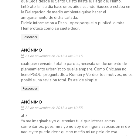
que llega desde el Santo Cristo hasta el Pago del Humo.
Entérate. En su día hace unos años cuando Saucedo estaba en
la Delegacion de medio ambiente quiso hacer el
amojonamento de dicha cañada.
Pidele informacion a Paco Lopez porque lo publicó. o mira
Hemeroteca como se suele decir.
Responder
ANÓNIMO
21 de noviembre de 2013 a las 23:15
cualquier revisión, total o parcial, necesita un documento de
planeamiento urbanístico que la ampare. Como Chiclana no
tiene PGOU, preguntadle a Román y Verdier los motivos, no es
posible una revisión total. Es así de simple.
Responder
ANÓNIMO
22 de noviembre de 2013 a las 10:55
al 7
Ya me imaginaba yo que tenias tu algun interes en tus
comentarios. pues mira yo no soy de nnguna asociacion ni de
nadie y te puedo decir que no me fio mi un pelo de esa