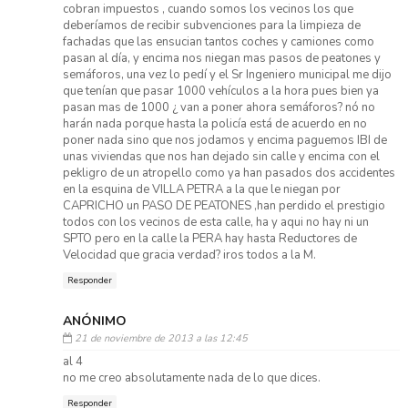
cobran impuestos , cuando somos los vecinos los que
deberíamos de recibir subvenciones para la limpieza de
fachadas que las ensucian tantos coches y camiones como
pasan al día, y encima nos niegan mas pasos de peatones y
semáforos, una vez lo pedí y el Sr Ingeniero municipal me dijo
que tenían que pasar 1000 vehículos a la hora pues bien ya
pasan mas de 1000 ¿ van a poner ahora semáforos? nó no
harán nada porque hasta la policía está de acuerdo en no
poner nada sino que nos jodamos y encima paguemos IBI de
unas viviendas que nos han dejado sin calle y encima con el
pekligro de un atropello como ya han pasados dos accidentes
en la esquina de VILLA PETRA a la que le niegan por
CAPRICHO un PASO DE PEATONES ,han perdido el prestigio
todos con los vecinos de esta calle, ha y aqui no hay ni un
SPTO pero en la calle la PERA hay hasta Reductores de
Velocidad que gracia verdad? iros todos a la M.
Responder
ANÓNIMO
21 de noviembre de 2013 a las 12:45
al 4
no me creo absolutamente nada de lo que dices.
Responder