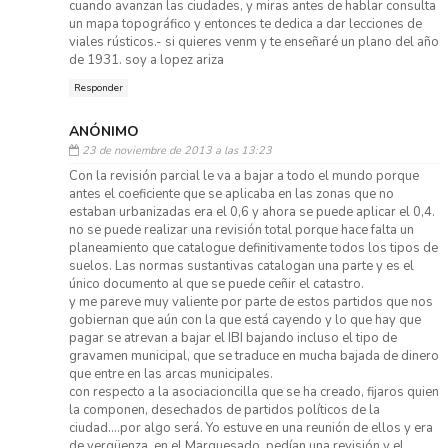
cuando avanzan las ciudades, y miras antes de hablar consulta
un mapa topográfico y entonces te dedica a dar lecciones de
viales rústicos.- si quieres venm y te enseñaré un plano del año
de 1931. soy a lopez ariza
Responder
ANÓNIMO
23 de noviembre de 2013 a las 13:23
Con la revisión parcial le va a bajar a todo el mundo porque
antes el coeficiente que se aplicaba en las zonas que no
estaban urbanizadas era el 0,6 y ahora se puede aplicar el 0,4.
no se puede realizar una revisión total porque hace falta un
planeamiento que catalogue definitivamente todos los tipos de
suelos. Las normas sustantivas catalogan una parte y es el
único documento al que se puede ceñir el catastro.
y me pareve muy valiente por parte de estos partidos que nos
gobiernan que aún con la que está cayendo y lo que hay que
pagar se atrevan a bajar el IBI bajando incluso el tipo de
gravamen municipal, que se traduce en mucha bajada de dinero
que entre en las arcas municipales.
con respecto a la asociacioncilla que se ha creado, fijaros quien
la componen, desechados de partidos políticos de la
ciudad....por algo será. Yo estuve en una reunión de ellos y era
de vergüenza, en el Marquesado, pedían una revisión y el