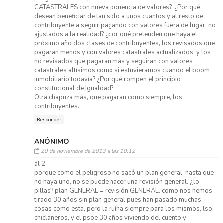
CATASTRALES con nueva ponencia de valores?. ¿Por qué
desean beneficiar de tan solo a unos cuantos y al resto de
contribuyente a seguir pagando con valores fuera de lugar, no
ajustados a la realidad? ¿por qué pretenden que haya el
próximo año dos clases de contribuyentes, los revisados que
pagaran menos y con valores catastrales actualizados, y los
no revisados que pagaran más y seguiran con valores
catastrales altísimos como si estuvieramos cuando el boom
inmobiliario todavía? ¿Por qué rompen el principio
constitucional de Igualdad?
Otra chapuza más, que pagaran como siempre, los
contribuyentes.
Responder
ANÓNIMO
20 de noviembre de 2013 a las 10:12
al 2
porque como el peligroso no sacó un plan general, hasta que
no haya uno, no se puede hacer una revisión general. ¿lo
pillas? plan GENERAL = revisión GENERAL. como nos hemos
tirado 30 años sin plan general pues han pasado muchas
cosas como esta, pero la ruína siempre para los mismos, lso
chiclaneros, y el psoe 30 años viviendo del cuento y