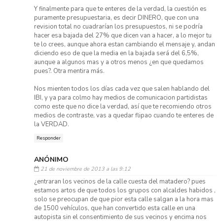
Y finalmente para que te enteres de la verdad, la cuestión es
puramente presupuestaria, es decir DINERO, que con una
revision total no cuadrarían los presupuestos, ni se podría
hacer esa bajada del 27% que dicen van a hacer, a lo mejor tu
te lo crees, aunque ahora estan cambiando el mensaje y, andan
diciendo eso de que la media en la bajada será del 6,5%,
aunque a algunos mas y a otros menos ¿en que quedamos
pues?. Otra mentira más.
Nos mienten todos los días cada vez que salen hablando del
IBI, y ya para colmo hay medios de comunicacion partidistas
como este que no dice la verdad, así que te recomiendo otros
medios de contraste, vas a quedar flipao cuando te enteres de
la VERDAD.
Responder
ANÓNIMO
21 de noviembre de 2013 a las 9:12
¿entraran los vecinos de la calle cuesta del matadero? pues
estamos artos de que todos los grupos con alcaldes habidos ,
solo se preocupan de que pior esta calle salgan a la hora mas
de 1500 vehículos, que han convertido esta calle en una
autopista sin el consentimiento de sus vecinos y encima nos