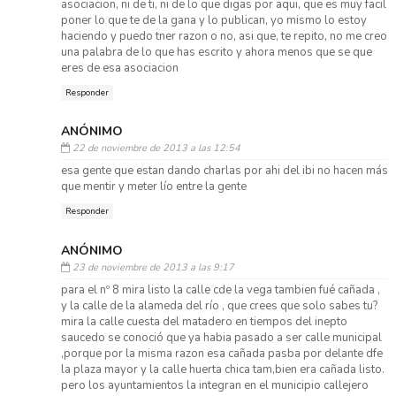
asociacion, ni de ti, ni de lo que digas por aqui, que es muy facil
poner lo que te de la gana y lo publican, yo mismo lo estoy
haciendo y puedo tner razon o no, asi que, te repito, no me creo
una palabra de lo que has escrito y ahora menos que se que
eres de esa asociacion
Responder
ANÓNIMO
22 de noviembre de 2013 a las 12:54
esa gente que estan dando charlas por ahi del ibi no hacen más
que mentir y meter lío entre la gente
Responder
ANÓNIMO
23 de noviembre de 2013 a las 9:17
para el nº 8 mira listo la calle cde la vega tambien fué cañada ,
y la calle de la alameda del río , que crees que solo sabes tu?
mira la calle cuesta del matadero en tiempos del inepto
saucedo se conoció que ya habia pasado a ser calle municipal
,porque por la misma razon esa cañada pasba por delante dfe
la plaza mayor y la calle huerta chica tam,bien era cañada listo.
pero los ayuntamientos la integran en el municipio callejero