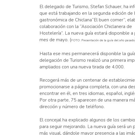
El delegado de Turismo, Stefan Schauer, ha i
que está trabajando en la segunda edición de l
gastronómica de Chiclana“El buen comer”, ela
colaboración con la “Asociación Chiclanera de
Hostelería”. La nueva guía estará disponible a p
mes de mayo. (
FOTO: Presentación de la guía del año pasado
Hasta ese mes permanecerá disponible la guía 
delegación de Turismo realizó una primera im
ampliados con una nueva tirada de 4.000.
Recogerá más de un centenar de establecimien
promocionarse a página completa, con una descr
encontrar en él, en tres idiomas, español, ingl
Por otra parte, 75 aparecen de una manera más
dirección y número de teléfono.
El concejal ha explicado algunos de los cambio
para seguir mejorando. La nueva guía será un 
más visual, dándole mayor presencia a las imág