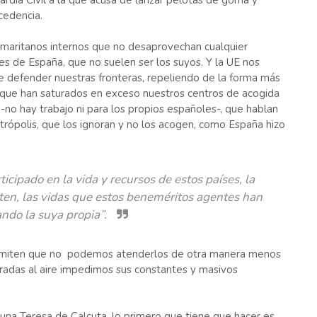
ardia Civil a la que acusa de lanzar pelotas de goma y
cedencia.
samaritanos internos que no desaprovechan cualquier
res de España, que no suelen ser los suyos. Y la UE nos
e defender nuestras fronteras, repeliendo de la forma más
, que han saturados en exceso nuestros centros de acogida
 -no hay trabajo ni para los propios españoles-, que hablan
trópolis, que los ignoran y no los acogen, como España hizo
cipado en la vida y recursos de estos países, la
ten, las vidas que estos beneméritos agentes han
ando la suya propia”.
 admiten que no podemos atenderlos de otra manera menos
radas al aire impedimos sus constantes y masivos
n una Teresa de Calcuta, lo primero que tiene que hacer es