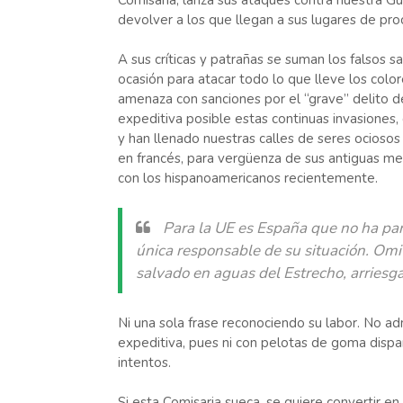
Comisaria, lanza sus ataques contra nuestra Gu
devolver a los que llegan a sus lugares de pro
A sus críticas y patrañas se suman los falsos 
ocasión para atacar todo lo que lleve los colo
amenaza con sanciones por el “grave” delito d
expeditiva posible estas continuas invasiones
y han llenado nuestras calles de seres ociosos
en francés, para vergüenza de sus antiguas me
con los hispanoamericanos recientemente.
Para la UE es España que no ha parti
única responsable de su situación. Omi
salvado en aguas del Estrecho, arriesg
Ni una sola frase reconociendo su labor. No
expeditiva, pues ni con pelotas de goma dispa
intentos.
Si esta Comisaria sueca, se quiere convertir e