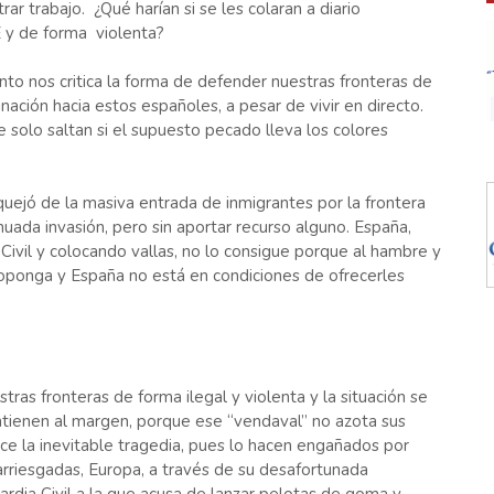
r trabajo. ¿Qué harían si se les colaran a diario
 y de forma violenta?
to nos critica la forma de defender nuestras fronteras de
inación hacia estos españoles, a pesar de vivir en directo.
olo saltan si el supuesto pecado lleva los colores
uejó de la masiva entrada de inmigrantes por la frontera
nuada invasión, pero sin aportar recurso alguno. España,
ivil y colocando vallas, no lo consigue porque al hambre y
oponga y España no está en condiciones de ofrecerles
ras fronteras de forma ilegal y violenta y la situación se
ntienen al margen, porque ese “vendaval” no azota sus
uce la inevitable tragedia, pues lo hacen engañados por
arriesgadas, Europa, a través de su desafortunada