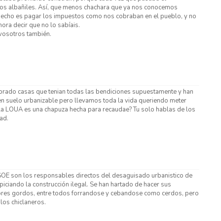
 los albañiles. Así, que menos chachara que ya nos conocemos
hecho es pagar los impuestos como nos cobraban en el pueblo, y no
hora decir que no lo sabíais.
vosotros también.
prado casas que tenian todas las bendiciones supuestamente y han
n suelo urbanizable pero llevamos toda la vida queriendo meter
la LOUA es una chapuza hecha para recaudae? Tu solo hablas de los
ad.
SOE son los responsables directos del desaguisado urbanistico de
piciando la construcción ilegal. Se han hartado de hacer sus
ores gordos, entre todos forrandose y cebandose como cerdos, pero
 los chiclaneros.