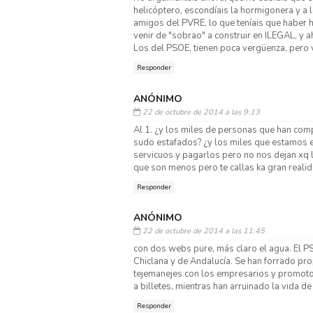
helicóptero, escondíais la hormigonera y a
amigos del PVRE, lo que teníais que haber 
venir de "sobrao" a construir en ILEGAL, y a
Los del PSOE, tienen poca vergüenza, pero 
Responder
ANÓNIMO
22 de octubre de 2014 a las 9:13
Al 1. ¿y los miles de personas que han com
sudo estafados? ¿y los miles que estamos e
servicuos y pagarlos pero no nos dejan xq 
que son menos pero te callas ka gran realid
Responder
ANÓNIMO
22 de octubre de 2014 a las 11:45
con dos webs pure, más claro el agua. El P
Chiclana y de Andalucía. Se han forrado pro
tejemanejes con los empresarios y promot
a billetes, mientras han arruinado la vida de
Responder