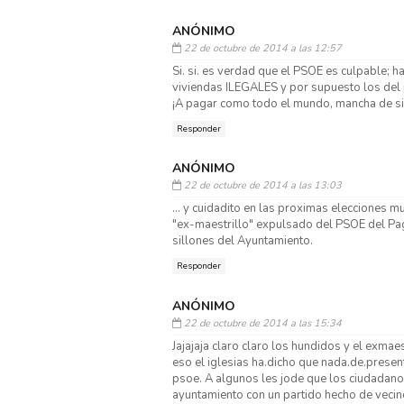
ANÓNIMO
22 de octubre de 2014 a las 12:57
Si. si. es verdad que el PSOE es culpable; h
viviendas ILEGALES y por supuesto los del 
¡A pagar como todo el mundo, mancha de s
Responder
ANÓNIMO
22 de octubre de 2014 a las 13:03
... y cuidadito en las proximas elecciones 
"ex-maestrillo" expulsado del PSOE del Pa
sillones del Ayuntamiento.
Responder
ANÓNIMO
22 de octubre de 2014 a las 15:34
Jajajaja claro claro los hundidos y el exmae
eso el iglesias ha.dicho que nada.de.presen
psoe. A algunos les jode que los ciudada
ayuntamiento con un partido hecho de vecin