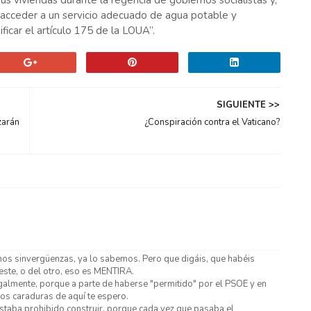
s viviendas durante la regencia de gobiernos socialistas y,
acceder a un servicio adecuado de agua potable y
icar el artículo 175 de la LOUA”.
SIGUIENTE >>
zarán
¿Conspiración contra el Vaticano?
os sinvergüenzas, ya lo sabemos. Pero que digáis, que habéis
este, o del otro, eso es MENTIRA.
galmente, porque a parte de haberse "permitido" por el PSOE y en
os caraduras de aquí te espero.
staba prohibido construir, porque cada vez que pasaba el