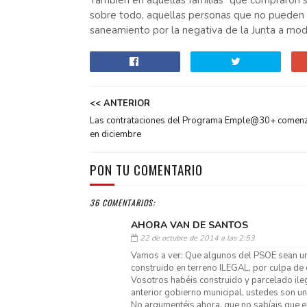
También en aquellas familias “que compraron su
sobre todo, aquellas personas que no pueden 
saneamiento por la negativa de la Junta a modif
<< ANTERIOR
Las contrataciones del Programa Emple@30+ comen
en diciembre
PON TU COMENTARIO
36 COMENTARIOS:
AHORA VAN DE SANTOS
22 de octubre de 2014 a las 2:53
Vamos a ver: Que algunos del PSOE sean un
construido en terreno ILEGAL, por culpa de 
Vosotros habéis construido y parcelado ile
anterior gobierno municipal, ustedes son un
No argumentéis ahora, que no sabíais que e