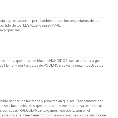
asta aquí de acuerdo, pero tambien lo son los propietarios de las
partido de los ILEGALES, osea el PVRE.
invergüenzas!
municipales, que los cabecillas de HUNDIDOS, se han unido a algún
go Humo, y por las listas de PODEMOS os van a quitar vuestros de
strillo liendre. de hundidos y psoe tenian que ser. Precisamente por
tarse a las municipales que para casta y mentirosos ya tenemos al
nos con casas IRREGULARES tengamos representacion en el
os de chiclana. Pues tienen todo mi apoyo porque son los unicos que