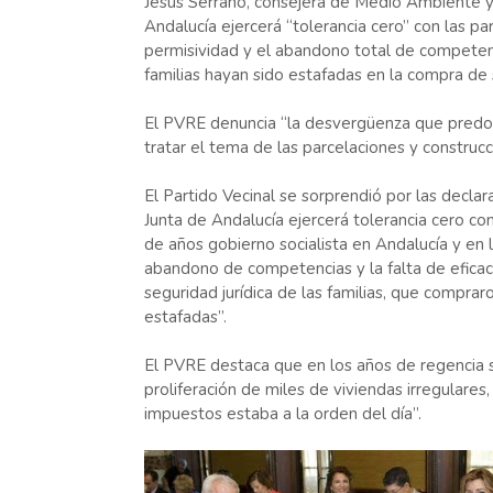
Jesús Serrano, consejera de Medio Ambiente y O
Andalucía ejercerá “tolerancia cero” con las parc
permisividad y el abandono total de competenc
familias hayan sido estafadas en la compra de 
El PVRE denuncia “la desvergüenza que predomin
tratar el tema de las parcelaciones y construc
El Partido Vecinal se sorprendió por las declar
Junta de Andalucía ejercerá tolerancia cero con
de años gobierno socialista en Andalucía y en 
abandono de competencias y la falta de efica
seguridad jurídica de las familias, que compra
estafadas”.
El PVRE destaca que en los años de regencia so
proliferación de miles de viviendas irregulares
impuestos estaba a la orden del día”.