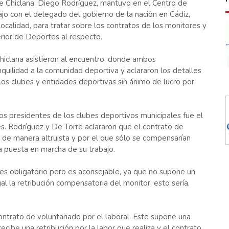
 Chiclana, Diego Rodríguez, mantuvo en el Centro de
ajo con el delegado del gobierno de la nación en Cádiz,
localidad, para tratar sobre los contratos de los monitores y
erior de Deportes al respecto.
hiclana asistieron al encuentro, donde ambos
quilidad a la comunidad deportiva y aclararon los detalles
 los clubes y entidades deportivas sin ánimo de lucro por
s presidentes de los clubes deportivos municipales fue el
es. Rodríguez y De Torre aclararon que el contrato de
 de manera altruista y por el que sólo se compensarían
 puesta en marcha de su trabajo.
 es obligatorio pero es aconsejable, ya que no supone un
gal la retribución compensatoria del monitor; esto sería,
contrato de voluntariado por el laboral. Este supone una
recibe una retribución por la labor que realiza y el contrato