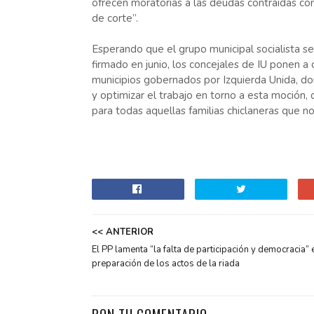
ofrecen moratorias a las deudas contraídas co
de corte”.
Esperando que el grupo municipal socialista se
firmado en junio, los concejales de IU ponen a 
municipios gobernados por Izquierda Unida, do
y optimizar el trabajo en torno a esta moción,
para todas aquellas familias chiclaneras que n
<< ANTERIOR
El PP lamenta “la falta de participación y democracia” 
preparación de los actos de la riada
PON TU COMENTARIO