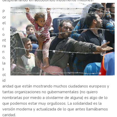
despilfarrando en autobombo inútilmente millones?
P
or
el
c
o
nt
ra
ri
o,
la
s
ol
id
aridad que están mostrando muchos ciudadanos europeos y
tantas organizaciones no gubernamentales (no quiero
nombrarlas por miedo a olvidarme de alguna) es algo de lo
que podemos estar muy orgullosos. La solidaridad es la
versión moderna y actualizada de lo que antes llamábamos
caridad.