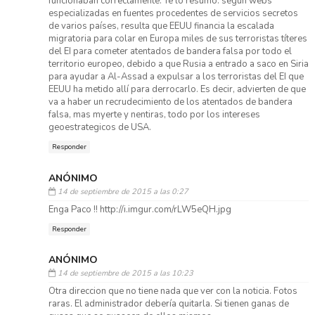
funcionaban correctamente. Te lo resumo: según webs
especializadas en fuentes procedentes de servicios secretos
de varios países, resulta que EEUU financia la escalada
migratoria para colar en Europa miles de sus terroristas títeres
del EI para cometer atentados de bandera falsa por todo el
territorio europeo, debido a que Rusia a entrado a saco en Siria
para ayudar a Al-Assad a expulsar a los terroristas del EI que
EEUU ha metido allí para derrocarlo. Es decir, advierten de que
va a haber un recrudecimiento de los atentados de bandera
falsa, mas myerte y nentiras, todo por los intereses
geoestrategicos de USA.
Responder
ANÓNIMO
14 de septiembre de 2015 a las 0:27
Enga Paco !! http://i.imgur.com/rLW5eQH.jpg
Responder
ANÓNIMO
14 de septiembre de 2015 a las 10:23
Otra direccion que no tiene nada que ver con la noticia. Fotos
raras. El administrador debería quitarla. Si tienen ganas de