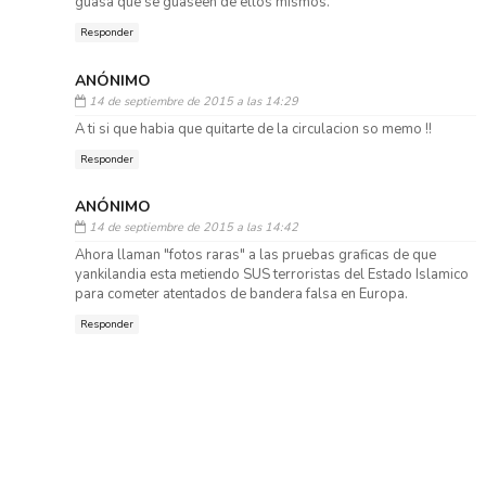
guasa que se guaseen de ellos mismos.
Responder
ANÓNIMO
14 de septiembre de 2015 a las 14:29
A ti si que habia que quitarte de la circulacion so memo !!
Responder
ANÓNIMO
14 de septiembre de 2015 a las 14:42
Ahora llaman "fotos raras" a las pruebas graficas de que
yankilandia esta metiendo SUS terroristas del Estado Islamico
para cometer atentados de bandera falsa en Europa.
Responder