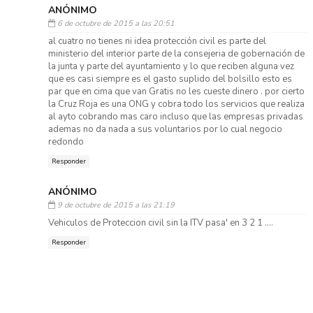
ANÓNIMO
6 de octubre de 2015 a las 20:51
al cuatro no tienes ni idea protección civil es parte del
ministerio del interior parte de la consejeria de gobernación de
la junta y parte del ayuntamiento y lo que reciben alguna vez
que es casi siempre es el gasto suplido del bolsillo esto es
par que en cima que van Gratis no les cueste dinero . por cierto
la Cruz Roja es una ONG y cobra todo los servicios que realiza
al ayto cobrando mas caro incluso que las empresas privadas
ademas no da nada a sus voluntarios por lo cual negocio
redondo
Responder
ANÓNIMO
9 de octubre de 2015 a las 21:19
Vehiculos de Proteccion civil sin la ITV pasa' en 3 2 1 ....
Responder