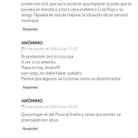
protección civil que se lo tuvieron que imponer la junta que la
pusiera en marcha y a hora vera prefiere a Cruz Roja y su
amigo Tapaera en vez de mejorar la situación de un servicio
municipal
Responder
ANÓNIMO
6 de octubre de 2015 a las 17:33
Ni proteccion civil ni cruz roja
A ver si os enterais
!!!que no hay dinero!!!!
son ongs, no debe haber sueldos
Parece que algunos se lo toman como un dinerito extra
Responder
ANÓNIMO
6 de octubre de 2015 a las 20:20
Que pongan al del Psoe al frente y veras que pronto se
preocupan por ellos.
Responder