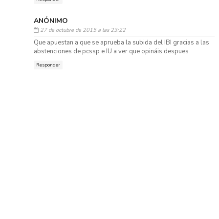
ANÓNIMO
27 de octubre de 2015 a las 23:22
Que apuestan a que se aprueba la subida del IBI gracias a las
abstenciones de pcssp e IU a ver que opináis despues
Responder