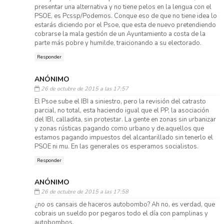
presentar una alternativa y no tiene pelos en la lengua con el
PSOE, es Pcssp/Podemos. Conque eso de que no tiene idea lo
estarás diciendo por el Psoe, que esta de nuevo pretendiendo
cobrarse la mala gestión de un Ayuntamiento a costa de la
parte más pobre y humilde, traicionando a su electorado.
Responder
ANÓNIMO
26 de octubre de 2015 a las 17:57
El Psoe sube el IBI a siniestro, pero la revisión del catrasto
parcial, no total, esta haciendo igual que el PP, la asociación
del IBI, calladita, sin protestar. La gente en zonas sin urbanizar
y zonas rústicas pagando como urbano y de.aquellos que
estamos pagando impuestos del alcantarillado sin tenerlo el
PSOE ni mu. En las generales os esperamos socialistos.
Responder
ANÓNIMO
26 de octubre de 2015 a las 17:58
¿no os cansais de haceros autobombo? Ah no, es verdad, que
cobrais un sueldo por pegaros todo el día con pamplinas y
autobombos.