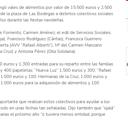
regó vales de alimentos por valor de 15.500 euros y 2.500
 de la plaza de Las Bodegas a distintos colectivos sociales
ños durante las fiestas navideñas.
e Fomento, Carmen Jiménez, el edil de Servicios Sociales,
a), Francisco Rodríguez (Cáritas), Francisca Guerrero
uerta (AVV “Rafael Alberti”), Mª del Carmen Manzano
a Cruz) y Antonia Pérez (Olla Solidaria).
0 euros y 1.300 entradas para su reparto entre las familias
 y 400 papeletas; “Nueva Luz” 1.500 euros y 300; “Rafael
a 1.000 euros y 100; Hermanas de la Cruz, 1.000 euros y
n 1.000 euros para la adquisición de alimentos y 100
mportante que realizan estos colectivos para ayudar a los
odo en unas fechas tan señaladas. Dijo también que “ojalá”
arias el próximo año “o tuviera menos entidad, porque