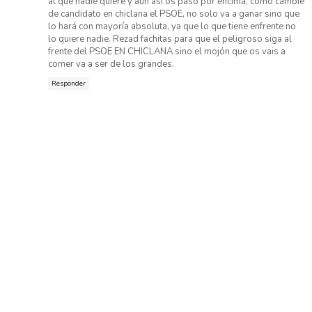
al que nadie quiere y aun así os paso por encima, como cambie
de candidato en chiclana el PSOE, no solo va a ganar sino que
lo hará con mayoría absoluta, ya que lo que tiene enfrente no
lo quiere nadie. Rezad fachitas para que el peligroso siga al
frente del PSOE EN CHICLANA sino el mojón que os vais a
comer va a ser de los grandes.
Responder