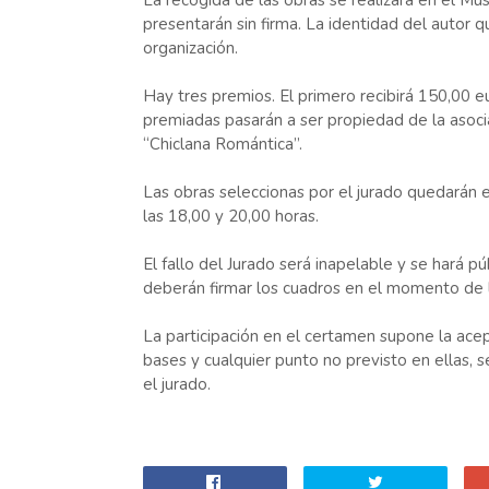
La recogida de las obras se realizará en el Mu
presentarán sin firma. La identidad del autor q
organización.
Hay tres premios. El primero recibirá 150,00 e
premiadas pasarán a ser propiedad de la asocia
“Chiclana Romántica”.
Las obras seleccionas por el jurado quedarán
las 18,00 y 20,00 horas.
El fallo del Jurado será inapelable y se hará p
deberán firmar los cuadros en el momento de 
La participación en el certamen supone la acep
bases y cualquier punto no previsto en ellas, s
el jurado.