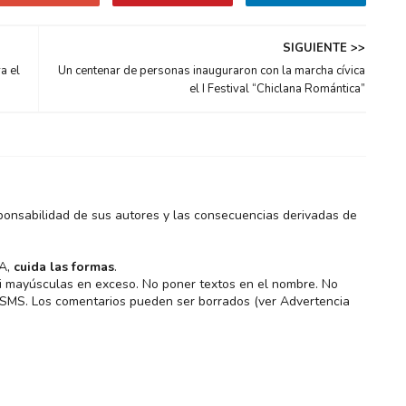
SIGUIENTE >>
a el
Un centenar de personas inauguraron con la marcha cívica
el I Festival “Chiclana Romántica”
ponsabilidad de sus autores y las consecuencias derivadas de
MA,
cuida las formas
.
 ni mayúsculas en exceso. No poner textos en el nombre. No
s SMS. Los comentarios pueden ser borrados (ver Advertencia