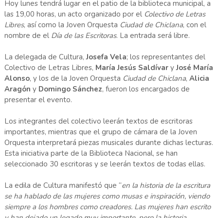
Hoy lunes tendrá lugar en el patio de la biblioteca municipal, a
las 19,00 horas, un acto organizado por el
Colectivo de Letras
Libres
, así como la Joven Orquesta
Ciudad de Chiclana
, con el
nombre de el
Día de las Escritoras
. La entrada será libre.
La delegada de Cultura,
Josefa Vela
; los representantes del
Colectivo de Letras Libres,
María Jesús
Saldívar
y
José María
Alonso
, y los de la Joven Orquesta
Ciudad de Chiclana
,
Alicia
Aragón
y
Domingo Sánchez
, fueron los encargados de
presentar el evento.
Los integrantes del colectivo leerán textos de escritoras
importantes, mientras que el grupo de cámara de la Joven
Orquesta interpretará piezas musicales durante dichas lecturas.
Esta iniciativa parte de la Biblioteca Nacional, se han
seleccionado 30 escritoras y se leerán textos de todas ellas.
La edila de Cultura manifestó que “
en la historia de la escritura
se ha hablado de las mujeres como musas e inspiración, viendo
siempre a los hombres como creadores. Las mujeres han escrito
y han dejado un legado muy importante, pero la historia,