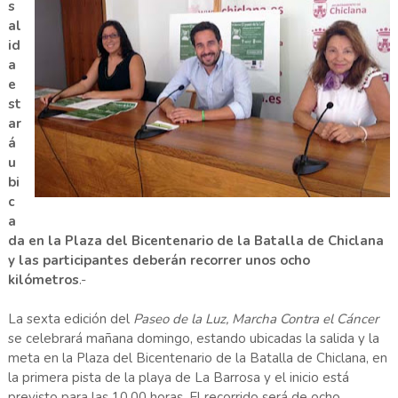
s
al
id
a
e
st
ar
á
u
bi
c
a
da en la Plaza del Bicentenario de la Batalla de Chiclana
y las participantes deberán recorrer unos ocho
kilómetros
.-
La sexta edición del
Paseo de la Luz, Marcha Contra el Cáncer
se celebrará mañana domingo, estando ubicadas la salida y la
meta en la Plaza del Bicentenario de la Batalla de Chiclana, en
la primera pista de la playa de La Barrosa y el inicio está
previsto para las 10,00 horas. El recorrido será de ocho