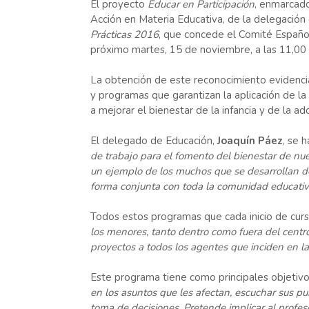
El proyecto
Educar en Participación
, enmarcado
Acción en Materia Educativa, de la delegación
Prácticas 2016
, que concede el Comité Españ
próximo martes, 15 de noviembre, a las 11,00 
La obtención de este reconocimiento evidencia
y programas que garantizan la aplicación de la
a mejorar el bienestar de la infancia y de la ad
El delegado de Educación,
Joaquín Páez
, se 
de trabajo para el fomento del bienestar de nue
un ejemplo de los muchos que se desarrollan de
forma conjunta con toda la comunidad educativa
Todos estos programas que cada inicio de cur
los menores, tanto dentro como fuera del centro 
proyectos a todos los agentes que inciden en l
Este programa tiene como principales objetivo
en los asuntos que les afectan, escuchar sus pu
toma de decisiones. Pretende implicar al profeso