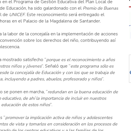
 en el Programa de Gestión Educativa del Plan Local de
 de Educación, ha sido galardonado con el
Premio de Buenas
ol de
UNICEF
. Este reconocimiento será entregado el
horas en el Palacio de la Magdalena de Santander.
 la labor de la concejalía en la implementación de acciones
 convención sobre los derechos del niño, contribuyendo así
olescencia.
ha mostrado satisfecho “
porque es el reconocimiento a años
stros niños y jóvenes
”. Señaló que “
este programa sólo es
sde la concejalía de Educación y con los que se trabaja de
, incluyendo a padres, abuelos, profesorado y niños
”.
so se ponen en marcha, “
redundan en la buena educación de
educativo, de ahí la importancia de incluir en nuestros
a educación de estos niños
”.
s “
promover la implicación activa de niños y adolescentes
ntos de vista y tomarlos en consideración en los procesos de
rado de los centros educativos y a las familias de los