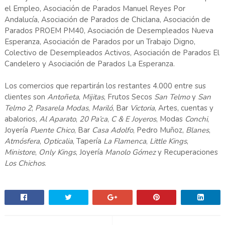
el Empleo, Asociación de Parados Manuel Reyes Por
Andalucía, Asociación de Parados de Chiclana, Asociación de
Parados PROEM PM40, Asociación de Desempleados Nueva
Esperanza, Asociación de Parados por un Trabajo Digno,
Colectivo de Desempleados Activos, Asociación de Parados El
Candelero y Asociación de Parados La Esperanza.
Los comercios que repartirán los restantes 4.000 entre sus
clientes son
Antoñeta
,
Mijitas
, Frutos Secos
San Telmo
y
San
Telmo 2
;
Pasarela Modas
,
Mariló
, Bar
Victoria
, Artes, cuentas y
abalorios,
Al Aparato
,
20 Pa’ca
,
C & E Joyeros
, Modas
Conchi
,
Joyería
Puente Chico
, Bar
Casa Adolfo
, Pedro Muñoz,
Blanes
,
Atmósfera
,
Opticalia
, Tapería
La Flamenca
,
Little Kings
,
Ministore
,
Only Kings
, Joyería
Manolo Gómez
y Recuperaciones
Los Chichos
.