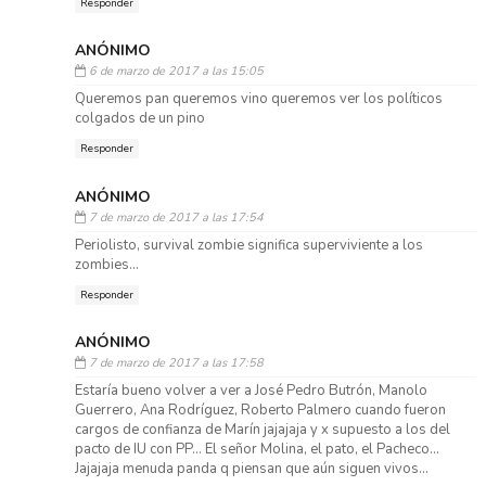
Responder
ANÓNIMO
6 de marzo de 2017 a las 15:05
Queremos pan queremos vino queremos ver los políticos
colgados de un pino
Responder
ANÓNIMO
7 de marzo de 2017 a las 17:54
Periolisto, survival zombie significa superviviente a los
zombies...
Responder
ANÓNIMO
7 de marzo de 2017 a las 17:58
Estaría bueno volver a ver a José Pedro Butrón, Manolo
Guerrero, Ana Rodríguez, Roberto Palmero cuando fueron
cargos de confianza de Marín jajajaja y x supuesto a los del
pacto de IU con PP... El señor Molina, el pato, el Pacheco...
Jajajaja menuda panda q piensan que aún siguen vivos...