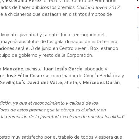
, y
Estefanía Pérez
, directora del Centro de Formación
rgados de hacer públicos los premios
Chiclana Joven 2017
,
e a chiclaneros que destacan en distintos ámbitos de
miento, juventud y talento, fue el encargado del
 mayoría absoluta- de los galardonados de esta tercera
inciones será el 3 de junio en Centro Juvenil Box, estando
equipo de gobierno y resto de la Corporación.
a Manzano
, pianista;
Juan Jesús García
, abogado y
tre;
José Félix Coserria
, coordinador de Cirugía Pediátrica y
Sevilla;
Luís David del Valle
, atleta, y
Mercedes Durán
,
ción, ya que el reconocimiento y calidad de los
res de estos premios que le otorga su ciudad, y en
o la promoción de la juventud excelente de nuestra localidad
”,
ostró muy satisfecho por el trabajo de todos y espera que