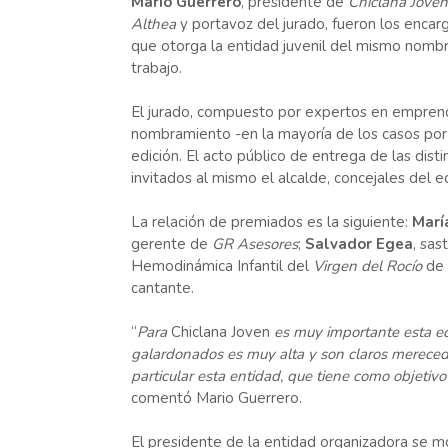
Mario Guerrero
, presidente de
Chiclana Joven
Althea
y portavoz del jurado, fueron los enca
que otorga la entidad juvenil del mismo nombr
trabajo.
El jurado, compuesto por expertos en emprendi
nombramiento -en la mayoría de los casos por
edición. El acto público de entrega de las dist
invitados al mismo el alcalde, concejales del 
La relación de premiados es la siguiente:
Marí
gerente de
GR Asesores
;
Salvador Egea
, sas
Hemodinámica Infantil del
Virgen del Rocío
de 
cantante.
“
Para
Chiclana Joven
es muy importante esta edi
galardonados es muy alta y son claros merecedo
particular esta entidad, que tiene como objetiv
comentó Mario Guerrero.
El presidente de la entidad organizadora se m