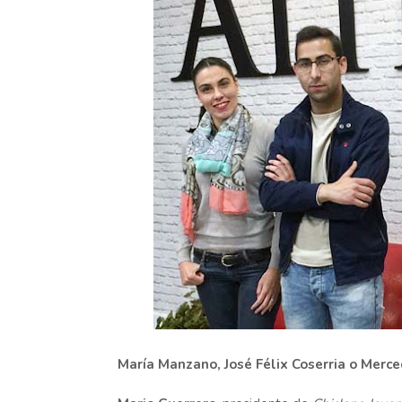
María Manzano, José Félix Coserria o Merc