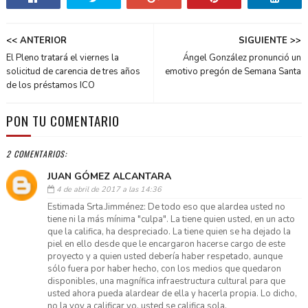
<< ANTERIOR
SIGUIENTE >>
El Pleno tratará el viernes la
Ángel González pronunció un
solicitud de carencia de tres años
emotivo pregón de Semana Santa
de los préstamos ICO
PON TU COMENTARIO
2 COMENTARIOS:
JUAN GÓMEZ ALCANTARA
4 de abril de 2017 a las 14:36
Estimada Srta.Jimménez: De todo eso que alardea usted no
tiene ni la más mínima "culpa". La tiene quien usted, en un acto
que la califica, ha despreciado. La tiene quien se ha dejado la
piel en ello desde que le encargaron hacerse cargo de este
proyecto y a quien usted debería haber respetado, aunque
sólo fuera por haber hecho, con los medios que quedaron
disponibles, una magnífica infraestructura cultural para que
usted ahora pueda alardear de ella y hacerla propia. Lo dicho,
no la voy a calificar yo, usted se califica sola.