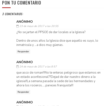
PON TU COMENTARIO
3 COMENTARIOS:
ANÓNIMO
23 de mayo de 2017 a las 20:55
¿No se jartan el PPSOE de dar locales a la Iglesia?
Dentro de unos años la Iglesia dice que aquello es suyo, lo
inmatricula y ...a dios muy güenas.
Responder
ANÓNIMO
24 de mayo de 2017 a las 8:57
que asco de roman!!!No te enteras peligroso que estamos en
un estado aconfesional??Dejad de dar nuestro dinero a la
iglesia!!La semana pasada la sede de las hermandades y
ahora los rocieros.....pareces franquista!!!
Responder
ANÓNIMO