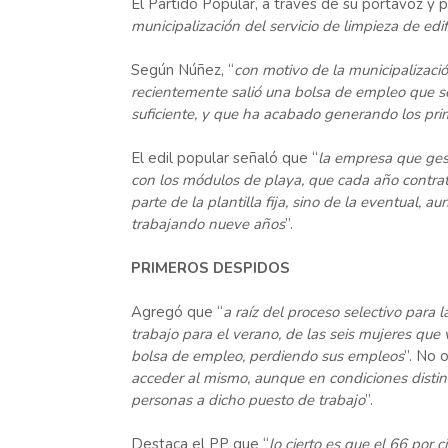
El Partido Popular, a través de su portavoz y 
municipalización del servicio de limpieza de edi
Según Núñez, “
con motivo de la municipalización
recientemente salió una bolsa de empleo que se
suficiente, y que ha acabado generando los prim
El edil popular señaló que “
la empresa que gest
con los módulos de playa, que cada año contrat
parte de la plantilla fija, sino de la eventual,
trabajando nueve años
”.
PRIMEROS DESPIDOS
Agregó que “
a raíz del proceso selectivo para 
trabajo para el verano, de las seis mujeres qu
bolsa de empleo, perdiendo sus empleos
”. No 
acceder al mismo, aunque en condiciones distint
personas a dicho puesto de trabajo
”.
Destaca el PP que “
lo cierto es que el 66 por 