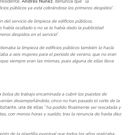
presidente,
Andrés Núñez
, denuncia que “
la
ficios públicos ya está cobrándose los primeros despidos
”.
 del servicio de limpieza de edificios públicos,
 había ocultado o no se le había dado la publicidad
eros despidos en el servicio
”.
ionaba la limpieza de edificios públicos también lo hacía
aba a seis mujeres para el periodo de verano, que no eran
 aunque siempre eran las mismas, pues alguna de ellas lleva
la bolsa de trabajo encaminada a cubrir los puestos de
e venían desempeñándolo, cinco no han pasado el corte de la
obstante, una de ellas “
ha podido finalmente ser rescatada y
as, con menos horas y sueldo, tras la renuncia de hasta diez
ciento de la plantilla eventual que todos los años realizaba