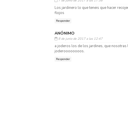
7 de junio de 2017 a las 17:38
Los jardinero lo que teneis que hacer recoj
flojos
Responder
ANÓNIMO
8 de junio de 2017 a las 12:47
a joderos los de los jardines, que nosotras
joderoooooooos.
Responder