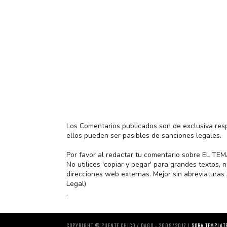
Los Comentarios publicados son de exclusiva res
ellos pueden ser pasibles de sanciones legales.
Por favor al redactar tu comentario sobre EL TE
No utilices 'copiar y pegar' para grandes textos,
direcciones web externas. Mejor sin abreviatura
Legal)
.
COPYRIGHT © PUENTE CHICO / DAGO - 2009/2017 |
SORA TEMPLAT