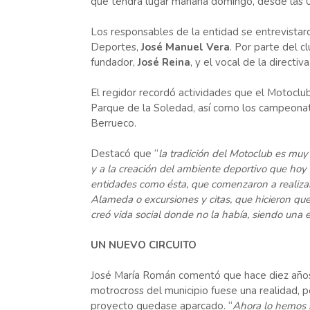
que tendrá lugar mañana domingo, desde las 09,
Los responsables de la entidad se entrevistaro
Deportes,
José Manuel Vera
. Por parte del 
fundador,
José Reina
, y el vocal de la directiva
El regidor recordó actividades que el Motoclu
Parque de la Soledad, así como los campeonato
Berrueco.
Destacó que “
la tradición del Motoclub es muy
y a la creación del ambiente deportivo que hoy 
entidades como ésta, que comenzaron a realiza
Alameda o excursiones y citas, que hicieron que 
creó vida social donde no la había, siendo una 
UN NUEVO CIRCUITO
José María Román comentó que hace diez años
motrocross del municipio fuese una realidad, 
proyecto quedase aparcado. “
Ahora lo hemos r