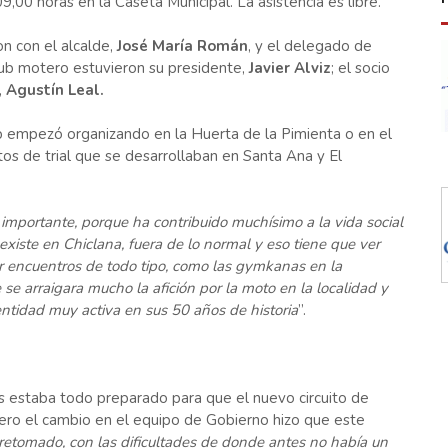
00 horas en la Caseta Municipal. La asistencia es libre.
n con el alcalde,
José María Román
, y el delegado de
club motero estuvieron su presidente,
Javier Alviz
; el socio
,
Agustín Leal.
b empezó organizando en la Huerta de la Pimienta o en el
s de trial que se desarrollaban en Santa Ana y El
 importante, porque ha contribuido muchísimo a la vida social
existe en Chiclana, fuera de lo normal y eso tiene que ver
r encuentros de todo tipo, como las gymkanas en la
se arraigara mucho la afición por la moto en la localidad y
entidad muy activa en sus 50 años de historia
”.
 estaba todo preparado para que el nuevo circuito de
pero el cambio en el equipo de Gobierno hizo que este
etomado, con las dificultades de donde antes no había un