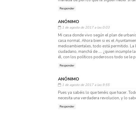
Responder
ANÓNIMO
1 de agosto de 2017 a las 0:03
Mi casa donde vivo según el plan de urbani
casa normal. Ahora bien si es el Ayuntamient
medioambientales, todo está permitido. La l
ciudadano, manchá de .... ¿quien incumple la 
él, con los políticos poderosos todo se le p
Responder
ANÓNIMO
1 de agosto de 2017 a las 9:55
Pues ya sabéis lo que tenéis que hacer. Todo
necesita una verdadera revolucion, y lo sabe
Responder