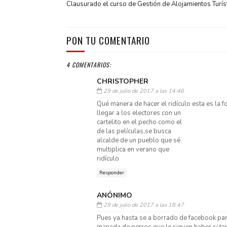
Clausurado el curso de Gestión de Alojamientos Turís
PON TU COMENTARIO
4 COMENTARIOS:
CHRISTOPHER
29 de julio de 2017 a las 14:46
Qué manera de hacer el ridículo esta es la 
llegar a los electores con un
cartelito en el pecho como el
de las películas,se busca
alcalde de un pueblo que sé
multiplica en verano que
ridículo
Responder
ANÓNIMO
29 de julio de 2017 a las 18:47
Pues ya hasta se a borrado de facebook par
manada de perros que le siguen haber si ta