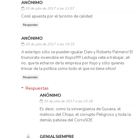
ANÓNIMO
30 de julio de 2017 a las 12:07
Conil apuesta por el turismo de calidad
Responder
ANÓNIMO
30 de julio de 2017 a las 19:25
A este tipo sólo se pueden igualar Dani y Roberto Palmero! El
triunvirato invencible en flojos!!!!!! Lechuga vete a trabajar, ah
no, que te echaron de tu empresa por flojo y sólo quieres
trincar de la política como todo el que no tiene oficio!
Responder
Respuestas
ANÓNIMO
30 de julio de 2017 a las 23:26
Es decir, como la sinvergüenza de Gusana, el
mafioso del Chiqui, el corrupto Peligroso y toda la
demás patulea del CorruSOE
GENIALSIEMPRE