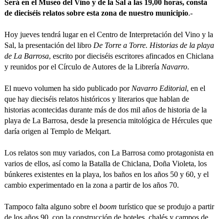
Será en el Museo del Vino y de la Sal a las 19,00 horas, consta
de dieciséis relatos sobre esta zona de nuestro municipio
.-
Hoy jueves tendrá lugar en el Centro de Interpretación del Vino y la
Sal, la presentación del libro
De Torre a Torre. Historias de la playa
de La Barrosa
, escrito por dieciséis escritores afincados en Chiclana
y reunidos por el Círculo de Autores de la Librería
Navarro
.
El nuevo volumen ha sido publicado por
Navarro Editorial
, en el
que hay dieciséis relatos históricos y literarios que hablan de
historias acontecidas durante más de dos mil años de historia de la
playa de La Barrosa, desde la presencia mitológica de Hércules que
daría origen al Templo de Melqart.
Los relatos son muy variados, con La Barrosa como protagonista en
varios de ellos, así como la Batalla de Chiclana, Doña Violeta, los
búnkeres existentes en la playa, los baños en los años 50 y 60, y el
cambio experimentado en la zona a partir de los años 70.
Tampoco falta alguno sobre el
boom
turístico que se produjo a partir
de los años 90, con la construcción de hoteles, chalés y campos de