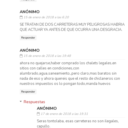
ANÓNIMO
15 de enero de 2018 a las 6:20
SE TRATAN DE DOS CARRETERAS MUY PELIGROSAS HABRIA
QUE ACTUAR YA ANTES DE QUE OCURRA UNA DESGRACIA.
Responder
ANÓNIMO
15 de enero de 2018 a las 19:48
ahora no quejarse,haber comprado los chalets legales,en
sitios con calles en condiciones,con
alumbrado,agua,saneamiento,,pero claro,mas baratos sin
nada de eso y ahora quereis que el resto de chiclaneros con
nuestros impuestos os lo pongan todo,manda huevos
Responder
Respuestas
ANÓNIMO
17 de enero de 2018 a las 19:31
Seras tontolaba, esas carreteras no son ilegales,
capullo.