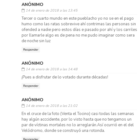
ANÓNIMO
14 de enero de 2018 a las 13:45
Tercer o cuarto mundo en este pueblacho yo no se en el pago
humo como las ratas sobrevive ahí contrimas las personas sin
ofended a nadie pero estos días e pasado por ahí y los carriles
por llamarle algo es de pena no me pudo imaginar como sera
de noche sin luz
Responder
ANÓNIMO
14 de enero de 2018 a las 14:48
¡Pues a disfrutar de lo votado durante décadas!
Responder
ANÓNIMO
14 de enero de 2018 a las 21:02
En el cruce de la foto (Venta el Tocino) casi todas las semanas
hay algún acccidente, por lo visto hasta que no tengamos un
par de víctinas mortales no lo arreglarán.Así ocurrió en el del
Velódromo, donde se construyó una rotonda.
Responder