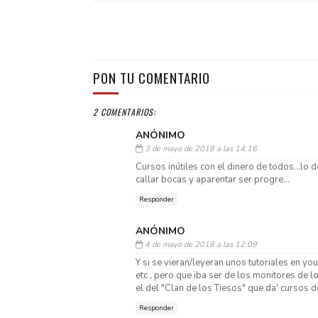
PON TU COMENTARIO
2 COMENTARIOS:
ANÓNIMO
3 de mayo de 2018 a las 14:16
Cursos inútiles con el dinero de todos...lo 
callar bocas y aparentar ser progre...
Responder
ANÓNIMO
4 de mayo de 2018 a las 12:09
Y si se vieran/leyeran unos tutoriales en you
etc , pero que iba ser de los monitores de l
el del "Clan de los Tiesos" que da' cursos d
Responder