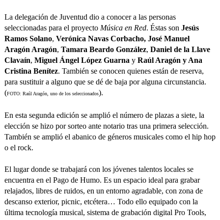
La delegación de Juventud dio a conocer a las personas
seleccionadas para el proyecto
Música en Red
. Éstas son
Jesús
Ramos Solano
,
Verónica Navas Corbacho, José Manuel
Aragón Aragón
,
Tamara Beardo González
,
Daniel de la Llave
Clavaín
,
Miguel Ángel López Guarna
y
Raúl Aragón y Ana
Cristina Benítez
. También se conocen quienes están de reserva,
para sustituir a alguno que se dé de baja por alguna circunstancia.
(
).
FOTO: Raúl Aragón, uno de los seleccionados
En esta segunda edición se amplió el número de plazas a siete, la
elección se hizo por sorteo ante notario tras una primera selección.
También se amplió el abanico de géneros musicales como el hip hop
o el rock.
El lugar donde se trabajará con los jóvenes talentos locales se
encuentra en el Pago de Humo. Es un espacio ideal para grabar
relajados, libres de ruidos, en un entorno agradable, con zona de
descanso exterior, picnic, etcétera… Todo ello equipado con la
última tecnología musical, sistema de grabación digital Pro Tools,