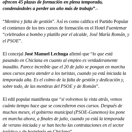
ofrecen 45 plazas de formación en plena temporada,
condenándoles a perder un año más de trabajo
”
.-
“
Mentira y falta de gestión
”. Así es como califica el Partido Popular
el comienzo de los tres cursos de formación en el Hotel
Fuentemar
“
celebrados a bombo y platillo por el alcalde, José María Román, y
el PSOE
”.
El concejal
José Manuel Lechuga
afirmó que “
lo que está
pasando en Chiclana en cuanto al empleo es verdaderamente
inaudito. Parece increíble que el 20 de julio se pongan en marcha
unos cursos para atender a los turistas, cuando ya está iniciada la
temporada alta. Es el colmo de la falta de gestión y dedicación y,
sobre todo, de las mentiras del PSOE y de Román
”.
El edil popular manifiesta que “
si volvemos la vista atrás, vemos
cuánto tiempo hace que se concedieron esos cursos. Después de
muchos meses, el gobierno municipal (PSOE-Ganemos) los pone
en marcha ahora, a finales de julio, cuando ya está la temporada
de verano iniciada y se han hecho las contrataciones en el sector
turístico y de hostelería en Chiclana
”.